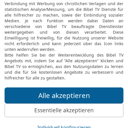
al
k geben?
N
al