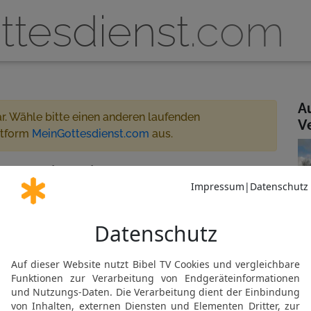
ttesdienst
.com
A
ar. Wähle bitte einen anderen laufenden
V
ttform
MeinGottesdienst.com
aus.
che Emlichheim 10:00 - 11:30
treamt
ienst
 für MeinGottesdienst.com
chheim
Gemeinde abonnieren