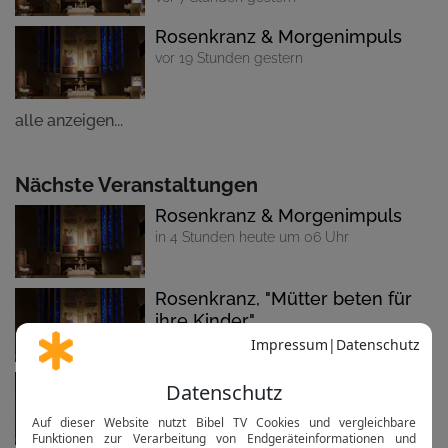
Rosenkranz & Morgenimpuls
vor 19 Stunden gestern
alle anzeigen...
Nächste Veranstaltungen
Rosenkranz & Morgenimpuls
in 4 Stunden heute um 06 Uhr
Rosenkranz, "Mütter beten für
ihre Kinder"
in 7 Stunden heute um 08:30 Uhr
Rosenkranz
in 16 Stunden heute um 18:15 Uhr