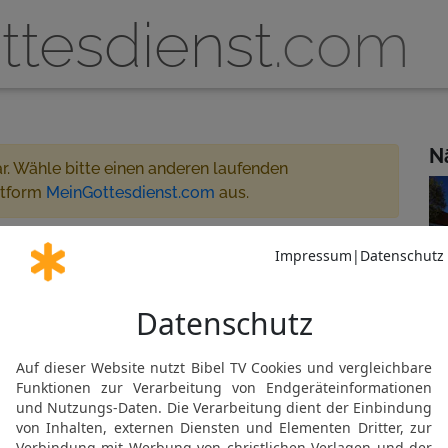
ttesdienst
.com
N
ar. Wähle bitte einen anderen laufenden
ttform
MeinGottesdienst.com
aus.
chaft Lechfeld 20:00 - 21:00
treamt
 für MeinGottesdienst.com
feld
Gemeinde abonnieren
al