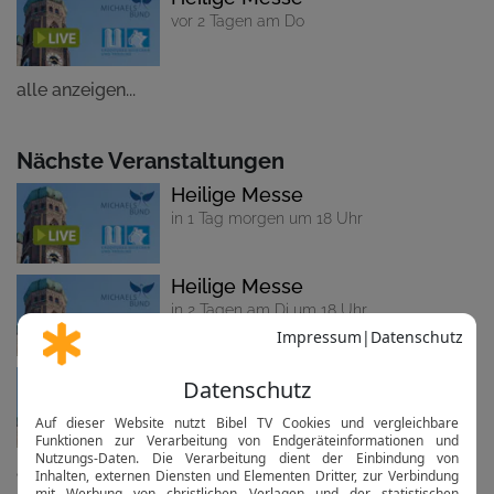
vor 2 Tagen am Do
alle anzeigen...
Nächste Veranstaltungen
Heilige Messe
in 1 Tag morgen um 18 Uhr
Heilige Messe
in 2 Tagen am Di um 18 Uhr
Heilige Messe
in 3 Tagen am Mi um 18 Uhr
alle anzeigen...