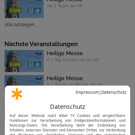
vor 2 Tagen am Mi
alle anzeigen...
Nächste Veranstaltungen
Heilige Messe
in 1 Tag morgen um 10 Uhr
Heilige Messe
in 2 Tagen am Mo um 18 Uhr
Heilige Messe
in 3 Tagen am Di um 18 Uhr
alle anzeigen...