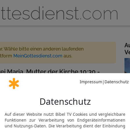
ttesdienst
.com
A
ar. Wähle bitte einen anderen laufenden
V
ttform
MeinGottesdienst.com
aus.
rei Maria, Mutter der Kirche 10:30 -
treamt
 für MeinGottesdienst.com
N
che
Gemeinde abonnieren