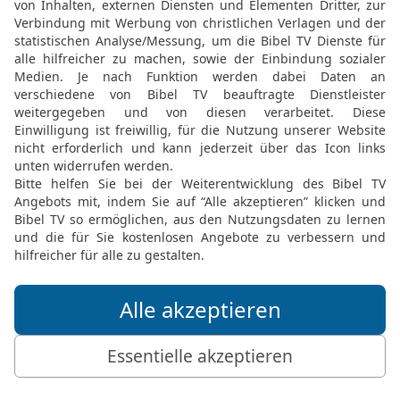
k geben?
al