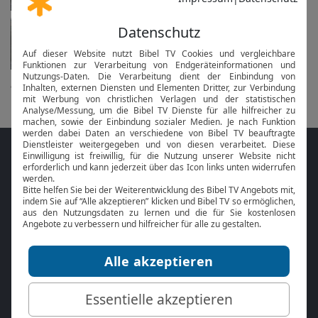
Vesper und Komplet
in 2 Tagen am Di um 18 Uhr
alle anzeigen...
Folge MeinGottesdienst.com auf den
Sozialen Medien
Mit der
Online Bibel
oder der
Bibel-App
von
BibelTV können Sie die Bibeltexte während
des Gottesdienstes jederzeit mitlesen.