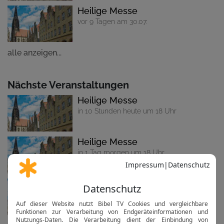
Heilige Messe
vor 9 Tagen am 30.07.
alle anzeigen...
Nächste Veranstaltungen
Heilige Messe
in 10 Stunden heute um 18 Uhr
Heilige Messe
in 1 Tag morgen um 18 Uhr
Heilige Messe
in 2 Tagen am Di um 18 Uhr