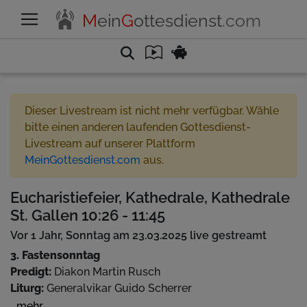
M
ein
G
ottesdienst
.com
Dieser Livestream ist nicht mehr verfügbar. Wähle
bitte einen anderen laufenden Gottesdienst-
Livestream auf unserer Plattform
MeinGottesdienst.com
aus.
Eucharistiefeier, Kathedrale, Kathedrale
St. Gallen 10:26 - 11:45
Vor 1 Jahr, Sonntag am 23.03.2025 live gestreamt
3. Fastensonntag
Predigt:
Diakon Martin Rusch
Liturg:
Generalvikar Guido Scherrer
Musik:
Kantorengesänge, Orgel
...mehr