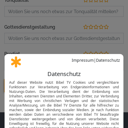
Tonqualität
Gottesdienstgestaltung
Predigt
Folge MeinGottesdienst.com auf den