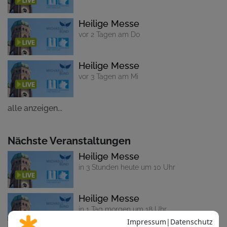
Heilige Messe
vor 2 Tagen am Do
Heilige Messe
vor 3 Tagen am Mi
alle anzeigen...
Nächste Veranstaltungen
Heilige Messe
in 3 Stunden heute um 10 Uhr
Heilige Messe
in 1 Tag morgen um 18 Uhr