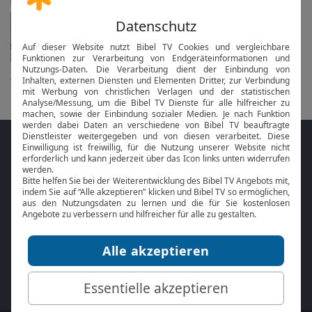
Heilige Messe
in 2 Tagen am Di um 18 Uhr
alle anzeigen...
Folge MeinGottesdienst.com auf den
Sozialen Medien
Mit der
Online Bibel
oder der
Bibel-App
von
BibelTV können Sie die Bibeltexte während
des Gottesdienstes jederzeit mitlesen.