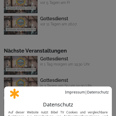
vor 5 Tagen am Fr
Gottesdienst
vor 11 Tagen am 26.07.
Nächste Veranstaltungen
Gottesdienst
in 1 Tag morgen um 19:30 Uhr
Gottesdienst
in 3 Tagen am So um 10:30 Uhr
Gottesdienst
in 8 Tagen am 14.08. um 19:30 Uhr