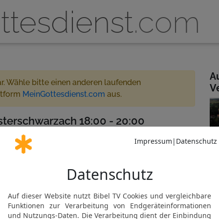
ttesdienst
.com
A
ar. Wähle bitte einen anderen laufenden
V
ttform
MeinGottesdienst.com
aus.
terschwarzach 18:00 - 20:00
treamt
artner oder MeinGottesdienst.com