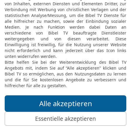
Gemeinde abonnieren
al
N
k geben?
al