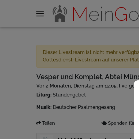
M
ein
G
o
Dieser Livestream ist nicht mehr verfügb
Gottesdienst-Livestream auf unserer Pla
Vesper und Komplet, Abtei Müns
Vor 2 Monaten, Dienstag am 12.05. live ges
Liturg:
Stundengebet
Musik:
Deutscher Psalmengesang
Teilen
Spenden für P