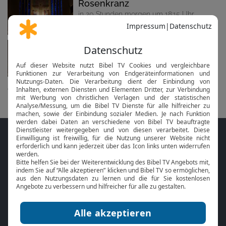
Rosenkranz
in 20 Stunden morgen um 18:15 Uhr
Hingabenovene & Rosenkranz
in 23 Stunden morgen um 20:45 Uhr
alle anzeigen...
Folge MeinGottesdienst.com auf den
Sozialen Medien
Mit der
Online Bibel
oder der
Bibel-App
von
BibelTV können Sie die Bibeltexte während