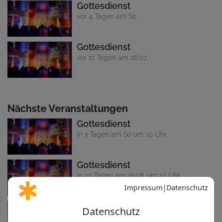
Gottesdienst
vor 4 Tagen am So
Gottesdienst
vor 11 Tagen am 26.07.
Nächste Veranstaltungen
Gottesdienst
in 3 Tagen am So um 10 Uhr
Gottesdienst
in 10 Tagen am 16.08. um 10 Uhr
Gottesdienst
in 17 Tagen am 23.08. um 10 Uhr