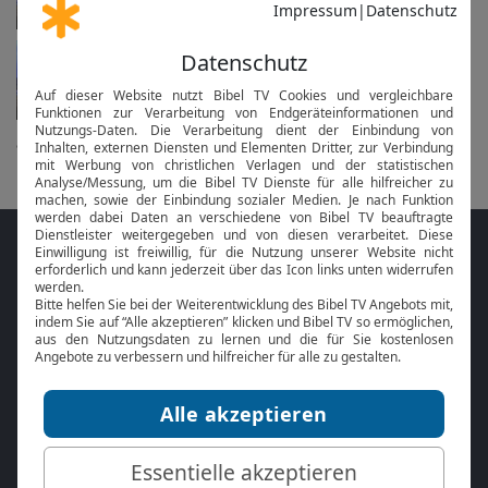
Gottesdienst
in 15 Tagen am 23.08. um 14 Uhr
alle anzeigen...
Folge MeinGottesdienst.com auf den
Sozialen Medien
Mit der
Online Bibel
oder der
Bibel-App
von
BibelTV können Sie die Bibeltexte während
des Gottesdienstes jederzeit mitlesen.