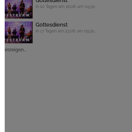
Gottesdienst
in 10 Tagen am 16.08. um 09:30
Uhr
Gottesdienst
in 17 Tagen am 23.08. um 09:30
Uhr
le anzeigen...