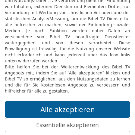
lusPodcast.
Gemeinde abonnieren
k geben?
al