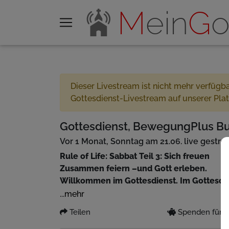
M
ein
G
o
Dieser Livestream ist nicht mehr verfügb
Gottesdienst-Livestream auf unserer Pla
Gottesdienst, BewegungPlus Bur
Vor 1 Monat, Sonntag am 21.06. live gestr
Rule of Life: Sabbat Teil 3: Sich freuen
Zusammen feiern –und Gott erleben.
Willkommen im Gottesdienst. Im Gottesdie
Generationen hinweg. Lebensnahe Predigte
...mehr
Musik und das Gespräch miteinander festi
Teilen
Spenden für P
findest du auf unserem Youtube-Kanal: