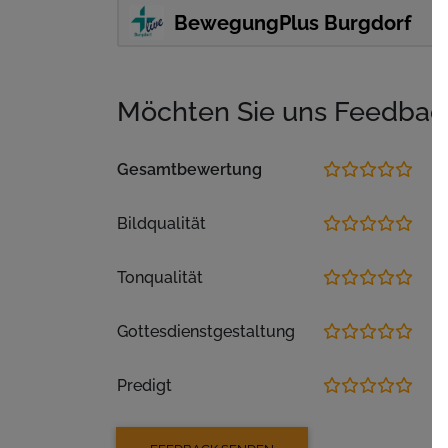
https://www.youtube.com/c/BewegungP
BewegungPlus Burgdorf
Predigt:
Stefan Schranz
Möchten Sie uns Feedbac
Gesamtbewertung
Bildqualität
Tonqualität
Gottesdienstgestaltung
Predigt