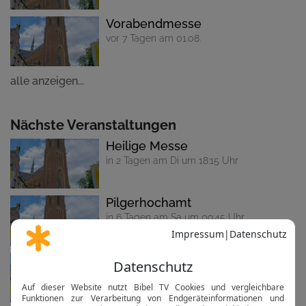
Vorabendmesse
vor 7 Tagen am 01.08.
alle anzeigen...
Nächste Veranstaltungen
Heilige Messe
in 2 Tagen am Di um 18:15 Uhr
Pilgerhochamt
in 6 Tagen am Sa um 09:45 Uhr
Vorabendmesse
in 6 Tagen am Sa um 18:15 Uhr