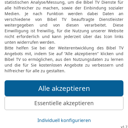
k geben?
al