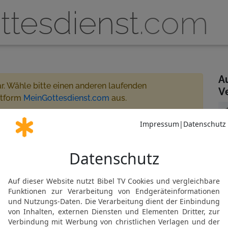
ttesdienst
.com
A
ar. Wähle bitte einen anderen laufenden
V
ttform
MeinGottesdienst.com
aus.
0:30 - 12:00
 gestreamt
artner oder MeinGottesdienst.com
Gemeinde abonnieren
N