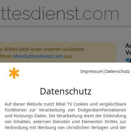
ttesdienst
.com
A
ar. Wähle bitte einen anderen laufenden
V
ttform
MeinGottesdienst.com
aus.
8:00 - 19:00
e gestreamt
 für MeinGottesdienst.com
Gemeinde abonnieren