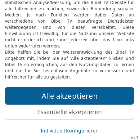
k geben?
al
N
al