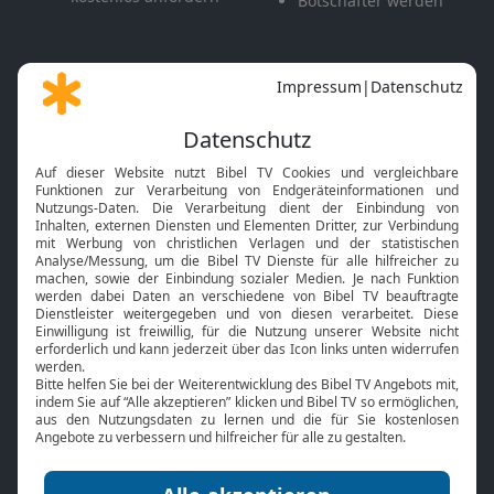
Botschafter werden
Themen
Apps & Angebote
Gott und Bibel erklärt
Newsletter
Feiertage
Mobile App
Interviews
Kids App
Neuigkeiten
Smart TV
HbbTV
Bibelthek Online-Bibel
Nächster Gottesdienst
Bibel TV
Service
Über uns
Kontakt
Jobs
TV-Empfang
Presse
FAQ
Mediadaten