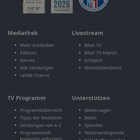
Mediathek
Livestream
Mehr entdecken
Bibel TV
Exklusiv
Bibel TV Impuls
Genres
EchtJetzt
Alle Sendungen
MeinGottesdienst
Letzte Chance
TV Programm
Unterstützen
Programmübersicht
Weitersagen
Tipps der Redaktion
Beten
Sendungen von A-Z
Spenden
Programmheft
Testamentsspende
kostenlos anfordern