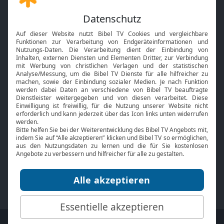
Gott und Bibel erklärt
Newsletter
Feiertage
Mobile App
Interviews
Kids App
Neuigkeiten
Smart TV
HbbTV
Bibelthek Online-Bibel
Nächster Gottesdienst
Bibel TV
Service
Über uns
Kontakt
Jobs
TV-Empfang
Presse
FAQ
Mediadaten
bibeltv.de:
Impressum
Datenschutz