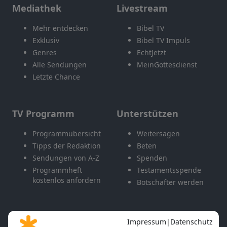
Mediathek
Livestream
Mehr entdecken
Bibel TV
Exklusiv
Bibel TV Impuls
Genres
EchtJetzt
Alle Sendungen
MeinGottesdienst
Letzte Chance
TV Programm
Unterstützen
Programmübersicht
Weitersagen
Tipps der Redaktion
Beten
Sendungen von A-Z
Spenden
Programmheft
Testamentsspende
kostenlos anfordern
Botschafter werden
Themen
Apps & Angebote