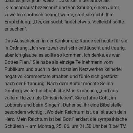
dass es jetzt jeder weiß!“. Dass sie in der Show als
‚Kirchenmaus‘ bezeichnet und von Smudo, einem Juror,
zuweilen spöttisch beäugt wurde, stört sie nicht. Ihre
Empfehlung: „Der, der sucht, findet etwas. Vielleicht sollte
er suchen“.
Das Ausscheiden in der Konkurrenz-Runde sei heute für sie
in Ordnung. „Ich war zwar erst sehr enttäuscht und traurig,
aber ich glaube, es sollte so kommen. Ich denke, es war
Gottes Plan.“ Sie habe als einzige Teilnehmerin vom
Publikum und auch in den sozialen Netzwerken keinerlei
negative Kommentare erhalten und fühle sich gestärkt
nach der Erfahrung. Nach dem Abitur möchte Selina
Grinberg weiterhin christliche Musik machen, „und aus
vollem Herzen als Christin leben“. Sie erfahre Gott „im
Lobpreis und beim Singen“. Daher sei ihr eine Bibelstelle
besonders wichtig: „Wo dein Reichtum ist, da ist auch dein
Herz. Mein Reichtum ist bei Gott!“ erklärt die sympathische
Schülerin – am Montag, 25. 06. um 21.50 Uhr bei Bibel TV.