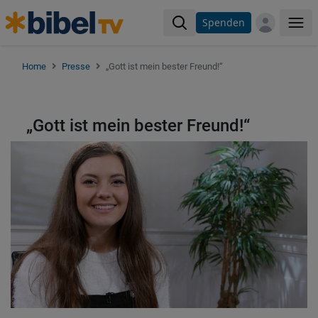
Spenden
Me
Home
Presse
„Gott ist mein bester Freund!“
„Gott ist mein bester Freund!“