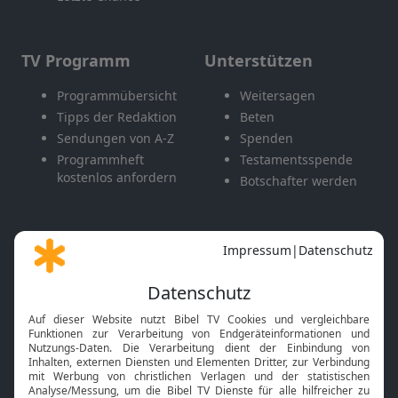
TV Programm
Unterstützen
Programmübersicht
Weitersagen
Tipps der Redaktion
Beten
Sendungen von A-Z
Spenden
Programmheft
Testamentsspende
kostenlos anfordern
Botschafter werden
Themen
Apps & Angebote
Gott und Bibel erklärt
Newsletter
Feiertage
Mobile App
Interviews
Kids App
Neuigkeiten
Smart TV
HbbTV
Bibelthek Online-Bibel