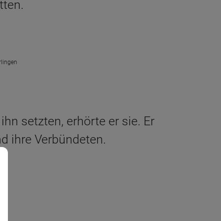
tten.
rlingen
ihn setzten, erhörte er sie. Er
nd ihre Verbündeten.