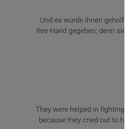
Und es wurde ihnen geholfen 
ihre Hand gegeben; denn sie ri
They were helped in fighting t
because they cried out to hi