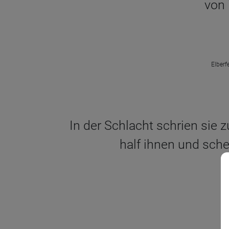
von 
Elberf
In der Schlacht schrien sie zu
half ihnen und sche