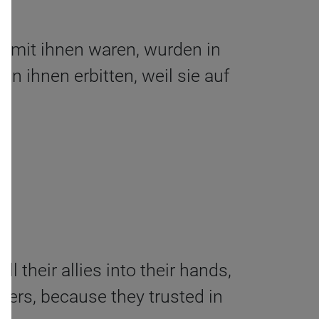
ie mit ihnen waren, wurden in
on ihnen erbitten, weil sie auf
 their allies into their hands,
yers, because they trusted in