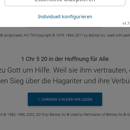
him.
1. CHRONIK 5 IN DER NIV LESEN
 ® (Anglicised), NIV TM Copyright © 1979, 1984, 2011 by Biblica, Inc. Used with perm
1 Chr 5 20 in der Hoffnung für Alle
zu Gott um Hilfe. Weil sie ihm vertrauten,
en Sieg über die Hagariter und ihre Verb
1. CHRONIK 5 IN DER HFA LESEN
t © 1983, 1996, 2002, 2015 by Biblica, Inc.® Used by Permission of Biblica, Inc.® Al