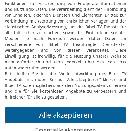
1 Chr 5 20 in der Schlachter 2000
gegen sie, und die Hagariter und alle, d
efen im Kampf zu Gott, und er ließ sich v
ihn vertrauten.
1. CHRONIK 5 IN DER SLT LESEN
© 2000 Genfer Bibelgesellschaft
1 Chr 5 20 in der New International Version
hem, and God delivered the Hagrites and all
m during the battle. He answered their pra