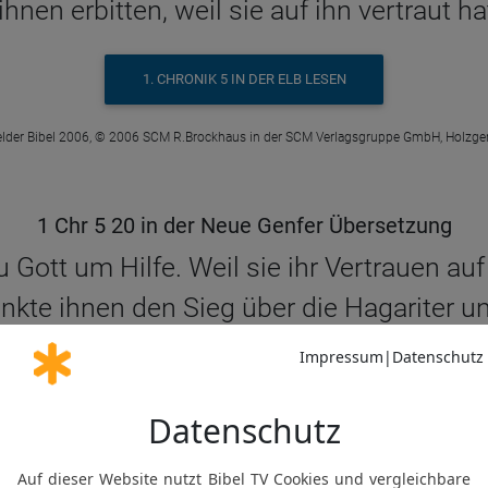
ihnen erbitten, weil sie auf ihn vertraut ha
1. CHRONIK 5 IN DER ELB LESEN
elder Bibel 2006, © 2006 SCM R.Brockhaus in der SCM Verlagsgruppe GmbH, Holzge
1 Chr 5 20 in der Neue Genfer Übersetzung
 Gott um Hilfe. Weil sie ihr Vertrauen auf 
nkte ihnen den Sieg über die Hagariter u
1. CHRONIK 5 IN DER NGÜ LESEN
© Genfer Bibelgesellschaft / Deutsche Bibelgesellschaft, Stuttgart