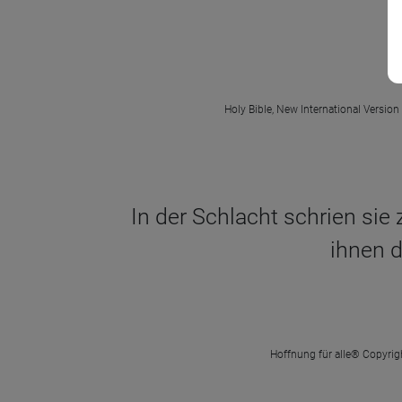
Holy Bible, New International Version
In der Schlacht schrien sie 
ihnen d
Hoffnung für alle® Copyrigh