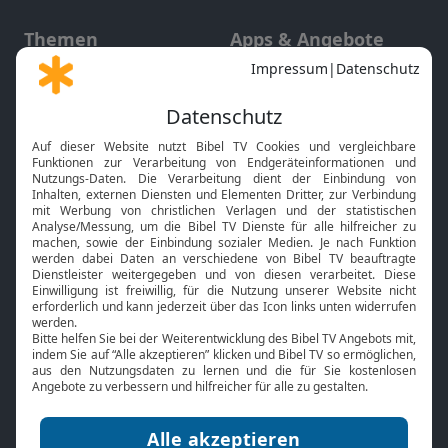
Themen
Apps & Angebote
Gott und Bibel erklärt
Newsletter
Feiertage
Mobile App
Interviews
Kids App
Neuigkeiten
Smart TV
HbbTV
Bibelthek Online-Bibel
Nächster Gottesdienst
Bibel TV
Service
Über uns
Kontakt
Jobs
TV-Empfang
Presse
FAQ
Mediadaten