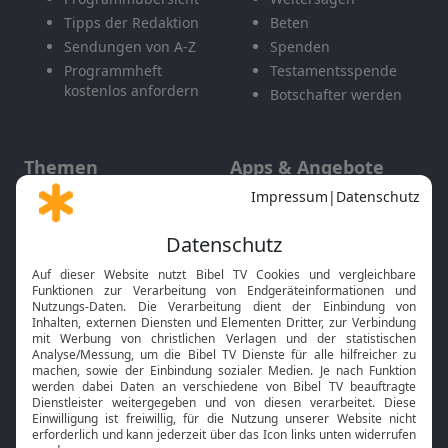
Tipps der Redaktion
Beten
Sendungen von A-Z
Spenden
Programmheft
Testamentsspende
kostenlos anfordern
Botschafter werden
Themen
Apps & Angebote
Gott und Bibel erklärt
Newsletter
Feiertage
Mobile App
Interviews
Kids App
Neuigkeiten
Smart TV
HbbTV
Bibelthek Online-Bibel
Nächster Gottesdienst
Bibel TV
Service