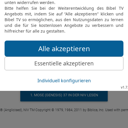
1. MOSE (GENESIS) 37 IN DER SLT LESEN
© 2000 Genfer Bibelgesellschaft
1 Mose 37 2 in der New International Version
s family line. Joseph, a young man of sev
f Bilhah and the sons of Zilpah, his father
father a bad report about them.
1. MOSE (GENESIS) 37 IN DER NIV LESEN
 ® (Anglicised), NIV TM Copyright © 1979, 1984, 2011 by Biblica, Inc. Used with perm