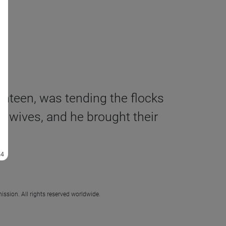
enteen, was tending the flocks
’s wives, and he brought their
ission. All rights reserved worldwide.