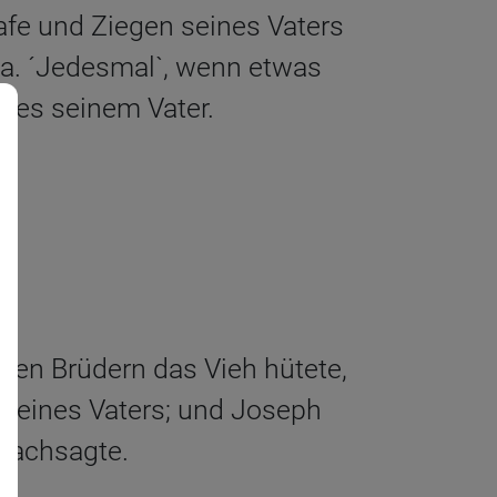
afe und Ziegen seines Vaters
a. ´Jedesmal`, wenn etwas
f es seinem Vater.
inen Brüdern das Vieh hütete,
 seines Vaters; und Joseph
 nachsagte.