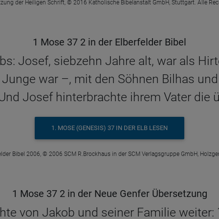
zung der Heiligen Schrift, © 2016 Katholische Bibelanstalt GmbH, Stuttgart. Alle Re
1 Mose 37 2 in der Elberfelder Bibel
bs: Josef, siebzehn Jahre alt, war als Hir
n Junge war –, mit den Söhnen Bilhas und
Und Josef hinterbrachte ihrem Vater die 
1. MOSE (GENESIS) 37 IN DER ELB LESEN
elder Bibel 2006, © 2006 SCM R.Brockhaus in der SCM Verlagsgruppe GmbH, Holzge
1 Mose 37 2 in der Neue Genfer Übersetzung
hte von Jakob und seiner Familie weiter: