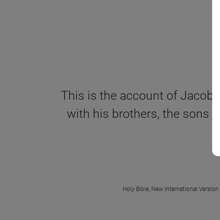
This is the account of Jacob’
with his brothers, the sons o
Holy Bible, New International Version