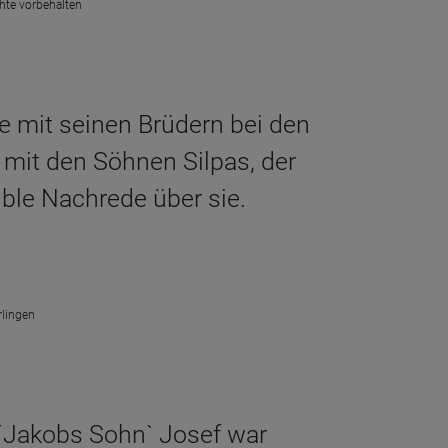
chte vorbehalten
te mit seinen Brüdern bei den
 mit den Söhnen Silpas, der
üble Nachrede über sie.
rlingen
 ´Jakobs Sohn` Josef war