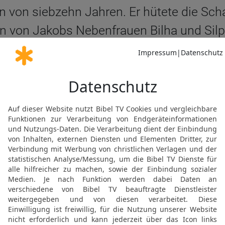
n von siebzehn Jahren. Er hütete die Sch
von Jakobs Nebenfrauen Bilha und Silp
eine Brüder geredet wurde, erzählte Jose
1. MOSE (GENESIS) 37 IN DER NGÜ LESEN
© Genfer Bibelgesellschaft / Deutsche Bibelgesellschaft, Stuttgart
1 Mose 37 2 in der Schlachter 2000
bs: Joseph war 17 Jahre alt, als er mit se
den Söhnen Bilhas und Silpas, den Frauen
r ihren Vater, was man ihnen Schlimmes