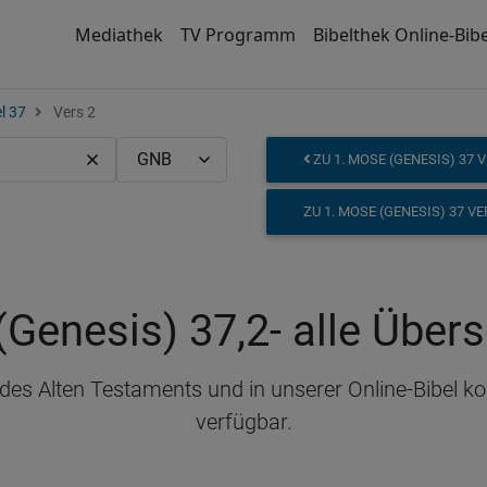
Mediathek
TV Programm
Bibelthek Online-Bibe
l 37
Vers 2
ZU 1. MOSE (GENESIS) 37 V
ZU 1. MOSE (GENESIS) 37 V
(Genesis) 37,2
- alle Über
 des Alten Testaments und in unserer Online-Bibel 
verfügbar.