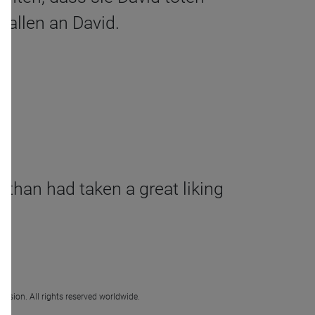
fallen an David.
athan had taken a great liking
ission. All rights reserved worldwide.