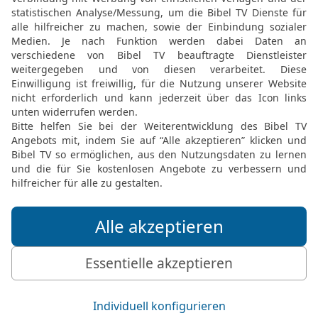
onathan, Sauls Sohn, hatte großes Wohlge
1. SAMUEL 19 IN DER SLT LESEN
© 2000 Genfer Bibelgesellschaft
1 Sam 19 1 in der New International Version
d all the attendants to kill David. But Jon
to David
1. SAMUEL 19 IN DER NIV LESEN
 ® (Anglicised), NIV TM Copyright © 1979, 1984, 2011 by Biblica, Inc. Used with perm