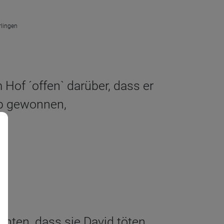
rlingen
Hof ´offen` darüber, dass er
eb gewonnen,
hten, dass sie David töten