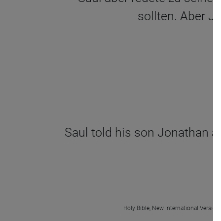
sollten. Aber J
Saul told his son Jonathan an
Holy Bible, New International Version