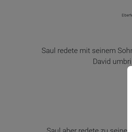
Elberf
Saul redete mit seinem Sohn
David umbri
Saul aber redete zu seine