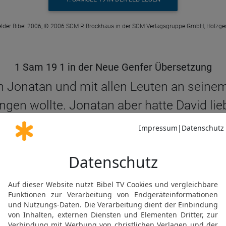
elder Bibel 2006, © 2006 SCM R.Brockhaus in der SCM Verlagsgruppe GmbH, Holzge
1 Sam 19 1 in der Neue Genfer Übersetzung
 Jonatan und mit allen Leuten an seinem 
ngen wollte. Jonatan aber hatte David li
1. SAMUEL 19 IN DER NGÜ LESEN
© Genfer Bibelgesellschaft / Deutsche Bibelgesellschaft, Stuttgart
1 Sam 19 1 in der Schlachter 2000
m Sohn Jonathan und zu allen seinen Knec