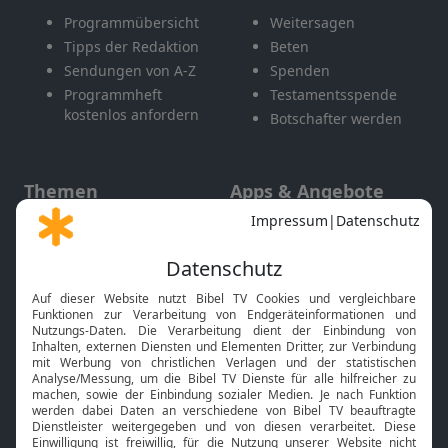
Programmübersicht
Weitersagen
Tipps der Redaktion
Beten
Sendungen von A-Z
Spenden
Programmheft
Testamentsspende
kostenlos anfordern
Botschafter werden
Themen
Apps & Angebote
Gott und Bibel erklärt
Newsletter
Feiertage
Mobile App
Interviews
Kids App
Neuigkeiten
Smart TV
HbbTV
Bibelthek Online-Bibel
Nächster Gottesdienst