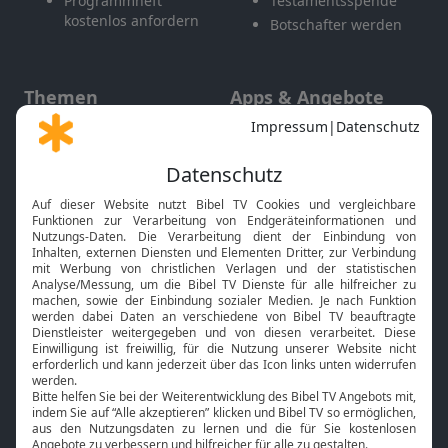
Programmheft
Testamentsspende
kostenlos anfordern
Botschafter werden
Themen
Apps & Angebote
Gott und Bibel erklärt
Newsletter
Feiertage
Mobile App
Interviews
Kids App
Neuigkeiten
Smart TV
HbbTV
Bibelthek Online-Bibel
Nächster Gottesdienst
Bibel TV
Service
Über uns
Kontakt
Jobs
TV-Empfang