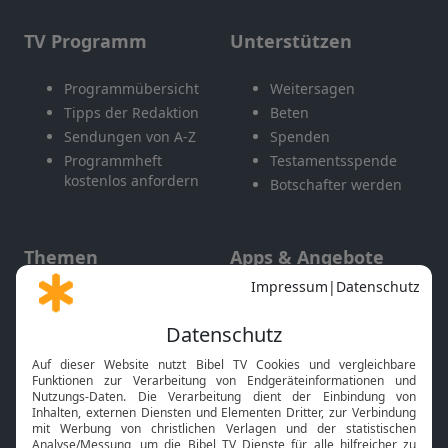
TV Programm
Unterstützen
Programmübersicht
Weitersagen
Tipps der Redaktion
Beten
Sendungen von A-Z
Spenden
Programmheft
Testamentsspende
kostenlos anfordern
Botschafter werden
Themen
Apps & Angebote
Gott und Bibel erklärt
Newsletter
Feiertage
Mobile App
Interviews
Kids App
Neuigkeiten
Smart TV
HbbTV
Bibelthek Online-Bibel