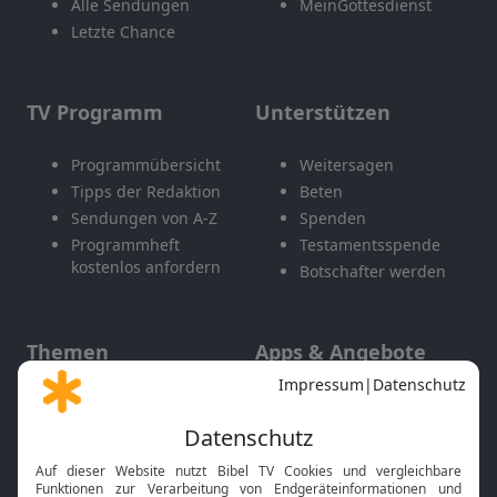
Alle Sendungen
MeinGottesdienst
Letzte Chance
TV Programm
Unterstützen
Programmübersicht
Weitersagen
Tipps der Redaktion
Beten
Sendungen von A-Z
Spenden
Programmheft
Testamentsspende
kostenlos anfordern
Botschafter werden
Themen
Apps & Angebote
Gott und Bibel erklärt
Newsletter
Feiertage
Mobile App
Interviews
Kids App
Neuigkeiten
Smart TV