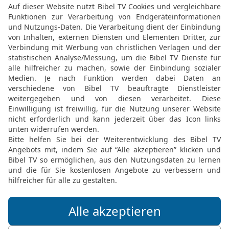
© Genfer Bibelgesellschaft / Deutsche Bibelgesellschaft, Stuttgart
3 Mose 8 28 in der Schlachter 2000
les wieder aus ihren Händen und ließ e
. Das war das Einsetzungsopfer zum lieb
für den HERRN.
3. MOSE (LEVITIKUS) 8 IN DER SLT LESEN
© 2000 Genfer Bibelgesellschaft
3 Mose 8 28 in der New International Version