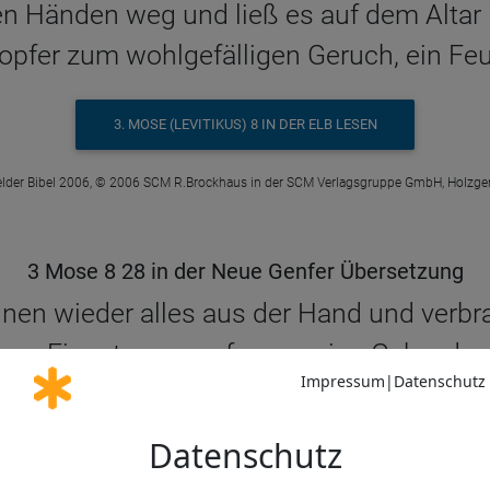
n Händen weg und ließ es auf dem Altar 
pfer zum wohlgefälligen Geruch, ein Feu
3. MOSE (LEVITIKUS) 8 IN DER ELB LESEN
elder Bibel 2006, © 2006 SCM R.Brockhaus in der SCM Verlagsgruppe GmbH, Holzge
3 Mose 8 28 in der Neue Genfer Übersetzung
nen wieder alles aus der Hand und verb
ieses Einsetzungsopfer war eine Gabe, d
stimmt.
3. MOSE (LEVITIKUS) 8 IN DER NGÜ LESEN