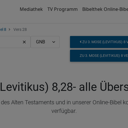
Mediathek
TV Programm
Bibelthek Online-Bibe
el 8
Vers 28
ZU 3. MOSE (LEVITIKUS) 8 
ZU 3. MOSE (LEVITIKUS) 8 V
Levitikus) 8,28
- alle Übe
il des Alten Testaments und in unserer Online-Bibel 
verfügbar.