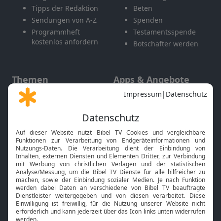
Tipps der Redaktion
Beten
Sendungen von A-Z
Spenden
Programmheft
Testamentsspende
kostenlos anfordern
Botschafter werden
Themen
Apps & Angebote
Gott und Bibel erklärt
Newsletter
Feiertage
Mobile App
Interviews
Kids App
Neuigkeiten
Smart TV
HbbTV
Bibelthek Online-Bibel
Nächster Gottesdienst
Bibel TV
Service