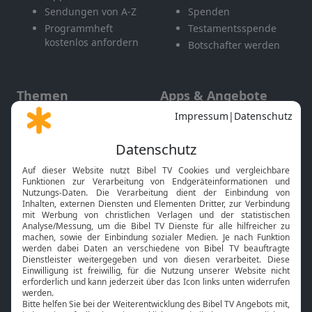
Sendungen von A-Z
Spenden
Programmheft
Testamentsspende
kostenlos anfordern
Botschafter werden
Themen
Apps & Angebote
Gott und Bibel erklärt
Newsletter
Feiertage
Mobile App
Interviews
Kids App
Neuigkeiten
Smart TV
HbbTV
Bibelthek Online-Bibel
Nächster Gottesdienst
Bibel TV
Service