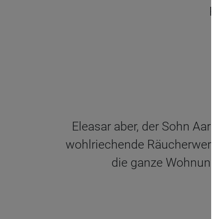
R
Eleasar aber, der Sohn Aaro
wohlriechende Räucherwerk u
die ganze Wohnung u