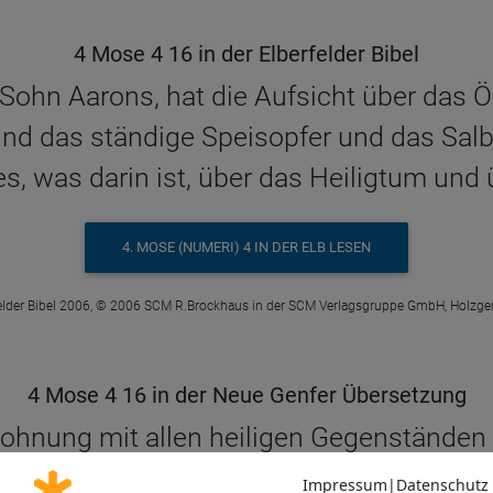
4 Mose 4 16 in der Elberfelder Bibel
 Sohn Aarons, hat die Aufsicht über das Ö
d das ständige Speisopfer und das Salböl
, was darin ist, über das Heiligtum und 
4. MOSE (NUMERI) 4 IN DER ELB LESEN
elder Bibel 2006, © 2006 SCM R.Brockhaus in der SCM Verlagsgruppe GmbH, Holzge
4 Mose 4 16 in der Neue Genfer Übersetzung
ohnung mit allen heiligen Gegenständen
arons. Er ist auch verantwortlich für da