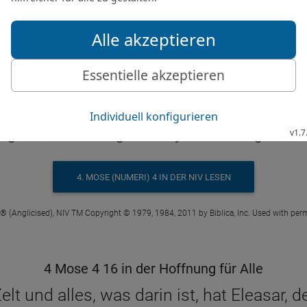
© 2000 Genfer Bibelgesellschaft
4 Mose 4 16 in der New International Version
iest, is to have charge of the oil for the li
 the anointing oil. He is to be in charge o
g in it, including its holy furnishings and 
4. MOSE (NUMERI) 4 IN DER NIV LESEN
 ® (Anglicised), NIV TM Copyright © 1979, 1984, 2011 by Biblica, Inc. Used with perm
4 Mose 4 16 in der Hoffnung für Alle
elt und alles, was darin ist, hat Eleasar, 