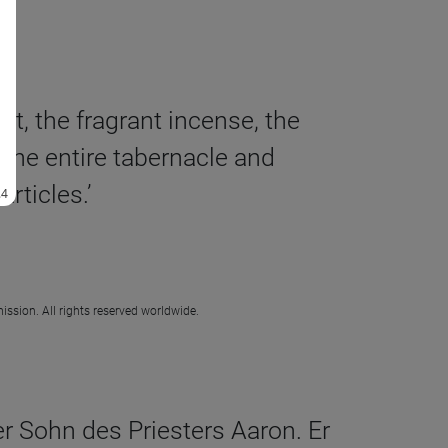
ght, the fragrant incense, the
f the entire tabernacle and
articles.’
ission. All rights reserved worldwide.
der Sohn des Priesters Aaron. Er