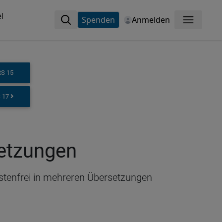
l
Spenden
Anmelden
Menü
RS 15
S 17
setzungen
ostenfrei in mehreren Übersetzungen