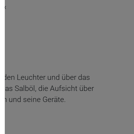
.«
ür den Leuchter und über das
as Salböl, die Aufsicht über
um und seine Geräte.