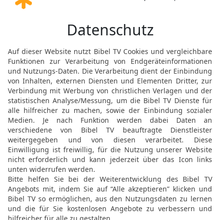
äucherwerk und die täglichen Speiseopfer
4. MOSE (NUMERI) 4 IN DER NGÜ LESEN
© Genfer Bibelgesellschaft / Deutsche Bibelgesellschaft, Stuttgart
4 Mose 4 16 in der Schlachter 2000
ns, soll die Aufsicht haben über das Öl f
nd über das beständige Speisopfer und d
nd alles, was darin ist, über das Heiligt
4. MOSE (NUMERI) 4 IN DER SLT LESEN