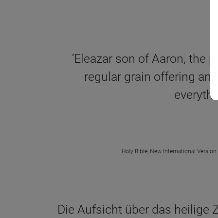
‘Eleazar son of Aaron, the pr
regular grain offering and
everythin
Holy Bible, New International Version
Die Aufsicht über das heilige Z