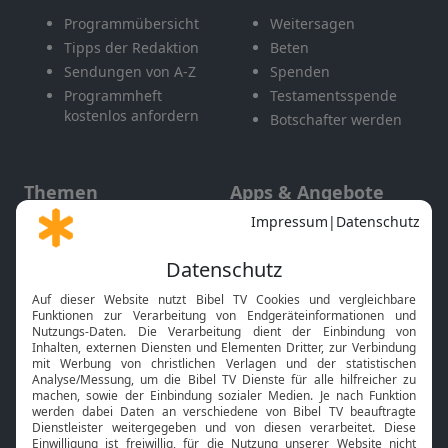
Programmübersicht
Weitersagen
Tipps der Redaktion
Beten
Sendungen von A-Z
Spenden
Programmheft
Testamentsspende
kostenlos anfordern
Botschafter werden
Themen
Apps & Angebote
Gott und Bibel erklärt
Newsletter
Feiertage
Mobile App
Interviews
Kids App
Neuigkeiten
Smart TV
HbbTV
Bibelthek Online-Bibel
Nächster Gottesdienst