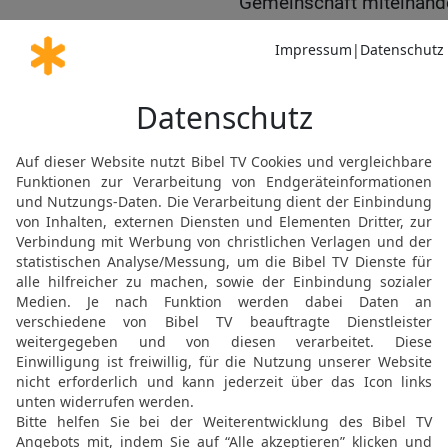
Gemeinschaft miteinande
reinigt uns von jeder Sün
8
Wenn wir sagen, dass w
selbst, und die Wahrheit i
9
Wenn wir unsere Sünden
dass er uns die Sünden v
Ungerechtigkeit.
10
Wenn wir sagen, dass
ihn zum Lügner, und sein 
Elberfelder Bibel 2006, © 2006 SCM R
Möchtest du uns Feedback geben?
Bewertung der Bibelthek