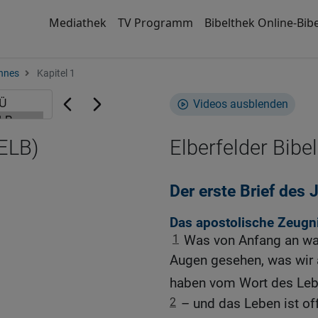
Mediathek
TV Programm
Bibelthek Online-Bibe
nnes
Kapitel 1
Videos ausblenden
(ELB)
Elberfelder Bibel
Der erste Brief des
Das apostolische Zeugn
1
Was von Anfang an war
Augen gesehen, was wir 
haben vom Wort des Le
2
– und das Leben ist o