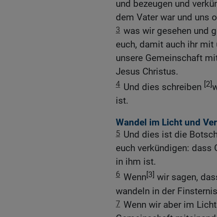
und bezeugen und verkün
dem Vater war und uns of
3
was wir gesehen und g
euch, damit auch ihr mit
unsere Gemeinschaft mi
Jesus Christus.
4
[2]
Und dies schreiben
w
ist.
Wandel im Licht und Ve
5
Und dies ist die Botsc
euch verkündigen: dass Go
in ihm ist.
6
[3]
Wenn
wir sagen, das
wandeln in der Finsternis
7
Wenn wir aber im Licht 