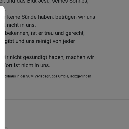
r, und das Blut Jesu, seines Sohnes,
de.
ir keine Sünde haben, betrügen wir uns
st nicht in uns.
 bekennen, ist er treu und gerecht,
ergibt und uns reinigt von jeder
 wir nicht gesündigt haben, machen wir
Wort ist nicht in uns.
.Brockhaus in der SCM Verlagsgruppe GmbH, Holzgerlingen