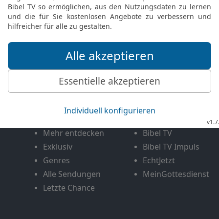
FEEDBACK SENDEN
Mediathek
Livestream
Mehr entdecken
Bibel TV
Exklusiv
Bibel TV Impuls
Genres
EchtJetzt
Alle Sendungen
MeinGottesdienst
Letzte Chance