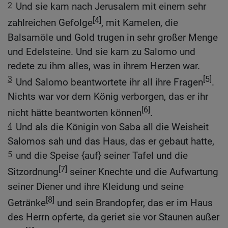
2
Und sie kam nach Jerusalem mit einem sehr
[4]
zahlreichen Gefolge
, mit Kamelen, die
Balsamöle und Gold trugen in sehr großer Menge
und Edelsteine. Und sie kam zu Salomo und
redete zu ihm alles, was in ihrem Herzen war.
3
[5]
Und Salomo beantwortete ihr all ihre Fragen
.
Nichts war vor dem König verborgen, das er ihr
[6]
nicht hätte beantworten können
.
4
Und als die Königin von Saba all die Weisheit
Salomos sah und das Haus, das er gebaut hatte,
5
und die Speise {auf} seiner Tafel und die
[7]
Sitzordnung
seiner Knechte und die Aufwartung
seiner Diener und ihre Kleidung und seine
[8]
Getränke
und sein Brandopfer, das er im Haus
des Herrn opferte, da geriet sie vor Staunen außer