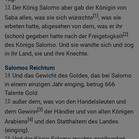
13
Der König Salomo aber gab der Königin von
[1]
Saba alles, was sie sich wünschte
, was sie
erbeten hatte, abgesehen von dem, was er ihr
[2]
{schon} gegeben hatte nach der Freigebigkeit
des Königs Salomo. Und sie wandte sich und zog
in ihr Land, sie und ihre Knechte.
Salomos Reichtum
14
Und das Gewicht des Goldes, das bei Salomo
in einem einzigen Jahr einging, betrug 666
Talente Gold
15
außer dem, was von den Handelsleuten und
[3]
dem Gewinn
der Händler und von allen Königen
[4]
Arabiens
und den Statthaltern des Landes
{einging}.
16
Und der König Salomo machte zweihundert