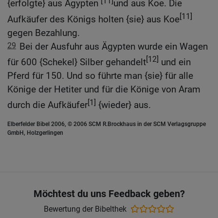
[11]
{erfolgte} aus Ägypten
und aus Koe. Die
[11]
Aufkäufer des Königs holten {sie} aus Koe
gegen Bezahlung.
29
Bei der Ausfuhr aus Ägypten wurde ein Wagen
[12]
für 600 {Schekel} Silber gehandelt
und ein
Pferd für 150. Und so führte man {sie} für alle
Könige der Hetiter und für die Könige von Aram
[1]
durch die Aufkäufer
{wieder} aus.
Elberfelder Bibel 2006, © 2006 SCM R.Brockhaus in der SCM Verlagsgruppe
GmbH, Holzgerlingen
Möchtest du uns Feedback geben?
Bewertung der Bibelthek