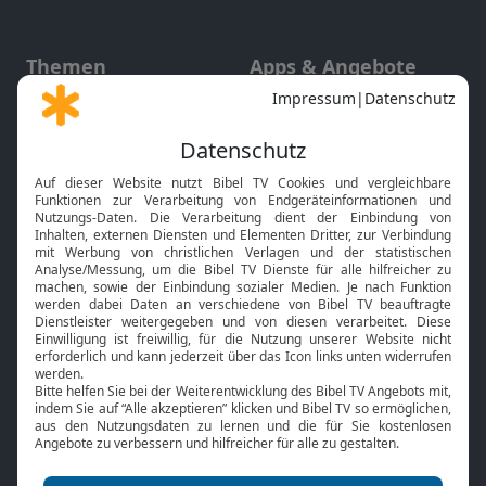
Themen
Apps & Angebote
Gott und Bibel erklärt
Newsletter
Feiertage
Mobile App
Interviews
Kids App
Neuigkeiten
Smart TV
HbbTV
Bibelthek Online-Bibel
Nächster Gottesdienst
Bibel TV
Service
Über uns
Kontakt
Jobs
TV-Empfang
Presse
FAQ
Mediadaten