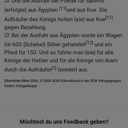
28
Und die Ausfuhr der Pferde für Salomo
[11]
{erfolgte} aus Ägypten
und aus Koe. Die
[11]
Aufkäufer des Königs holten {sie} aus Koe
gegen Bezahlung.
29
Bei der Ausfuhr aus Ägypten wurde ein Wagen
[12]
für 600 {Schekel} Silber gehandelt
und ein
Pferd für 150. Und so führte man {sie} für alle
Könige der Hetiter und für die Könige von Aram
[1]
durch die Aufkäufer
{wieder} aus.
Elberfelder Bibel 2006, © 2006 SCM R.Brockhaus in der SCM Verlagsgruppe
GmbH, Holzgerlingen
Möchtest du uns Feedback geben?