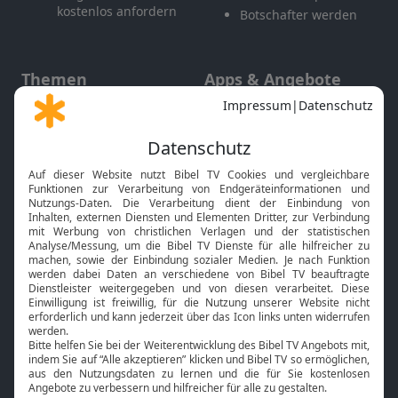
kostenlos anfordern
Botschafter werden
Themen
Apps & Angebote
Gott und Bibel erklärt
Newsletter
Feiertage
Mobile App
Interviews
Kids App
Neuigkeiten
Smart TV
HbbTV
Bibelthek Online-Bibel
Nächster Gottesdienst
Bibel TV
Service
Über uns
Kontakt
Jobs
TV-Empfang