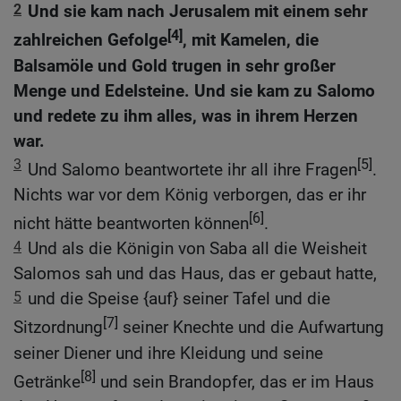
2
Und sie kam nach Jerusalem mit einem sehr
[4]
zahlreichen Gefolge
, mit Kamelen, die
Balsamöle und Gold trugen in sehr großer
Menge und Edelsteine. Und sie kam zu Salomo
und redete zu ihm alles, was in ihrem Herzen
war.
3
[5]
Und Salomo beantwortete ihr all ihre Fragen
.
Nichts war vor dem König verborgen, das er ihr
[6]
nicht hätte beantworten können
.
4
Und als die Königin von Saba all die Weisheit
Salomos sah und das Haus, das er gebaut hatte,
5
und die Speise {auf} seiner Tafel und die
[7]
Sitzordnung
seiner Knechte und die Aufwartung
seiner Diener und ihre Kleidung und seine
[8]
Getränke
und sein Brandopfer, das er im Haus