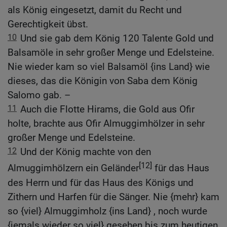
als König eingesetzt, damit du Recht und
Gerechtigkeit übst.
10
Und sie gab dem König 120 Talente Gold und
Balsamöle in sehr großer Menge und Edelsteine.
Nie wieder kam so viel Balsamöl {ins Land} wie
dieses, das die Königin von Saba dem König
Salomo gab. –
11
Auch die Flotte Hirams, die Gold aus Ofir
holte, brachte aus Ofir Almuggimhölzer in sehr
großer Menge und Edelsteine.
12
Und der König machte von den
[12]
Almuggimhölzern ein Geländer
für das Haus
des Herrn und für das Haus des Königs und
Zithern und Harfen für die Sänger. Nie {mehr} kam
so {viel} Almuggimholz {ins Land} , noch wurde
{jemals wieder so viel} gesehen bis zum heutigen