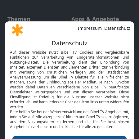
Themen
Apps & Angebote
Gott und Bibel erklärt
Newsletter
Feiertage
Mobile App
Interviews
Kids App
Neuigkeiten
Smart TV
HbbTV
Bibelthek Online-Bibel
Nächster Gottesdienst
Bibel TV
Service
Über uns
Kontakt
Jobs
TV-Empfang
Presse
FAQ
Mediadaten