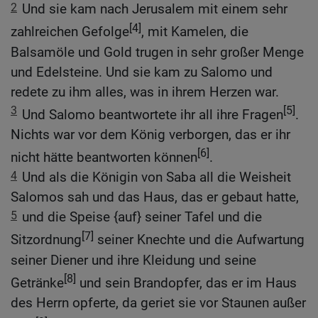
2
Und sie kam nach Jerusalem mit einem sehr
[4]
zahlreichen Gefolge
, mit Kamelen, die
Balsamöle und Gold trugen in sehr großer Menge
und Edelsteine. Und sie kam zu Salomo und
redete zu ihm alles, was in ihrem Herzen war.
3
[5]
Und Salomo beantwortete ihr all ihre Fragen
.
Nichts war vor dem König verborgen, das er ihr
[6]
nicht hätte beantworten können
.
4
Und als die Königin von Saba all die Weisheit
Salomos sah und das Haus, das er gebaut hatte,
5
und die Speise {auf} seiner Tafel und die
[7]
Sitzordnung
seiner Knechte und die Aufwartung
seiner Diener und ihre Kleidung und seine
[8]
Getränke
und sein Brandopfer, das er im Haus
des Herrn opferte, da geriet sie vor Staunen außer