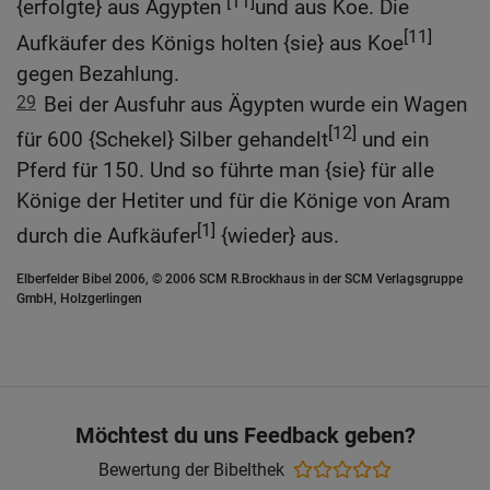
[11]
{erfolgte} aus Ägypten
und aus Koe. Die
[11]
Aufkäufer des Königs holten {sie} aus Koe
gegen Bezahlung.
29
Bei der Ausfuhr aus Ägypten wurde ein Wagen
[12]
für 600 {Schekel} Silber gehandelt
und ein
Pferd für 150. Und so führte man {sie} für alle
Könige der Hetiter und für die Könige von Aram
[1]
durch die Aufkäufer
{wieder} aus.
Elberfelder Bibel 2006, © 2006 SCM R.Brockhaus in der SCM Verlagsgruppe
GmbH, Holzgerlingen
Möchtest du uns Feedback geben?
Bewertung der Bibelthek