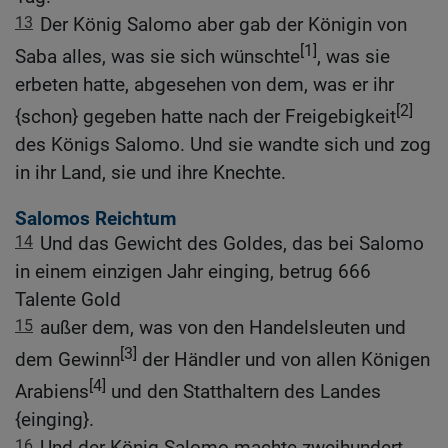
13
Der König Salomo aber gab der Königin von
[1]
Saba alles, was sie sich wünschte
, was sie
erbeten hatte, abgesehen von dem, was er ihr
[2]
{schon} gegeben hatte nach der Freigebigkeit
des Königs Salomo. Und sie wandte sich und zog
in ihr Land, sie und ihre Knechte.
Salomos Reichtum
14
Und das Gewicht des Goldes, das bei Salomo
in einem einzigen Jahr einging, betrug 666
Talente Gold
15
außer dem, was von den Handelsleuten und
[3]
dem Gewinn
der Händler und von allen Königen
[4]
Arabiens
und den Statthaltern des Landes
{einging}.
16
Und der König Salomo machte zweihundert