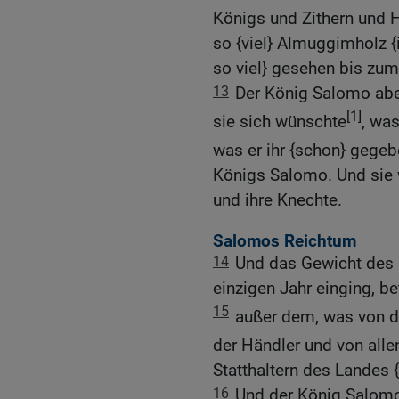
Königs und Zithern und H
so {viel} Almuggimholz {
so viel} gesehen bis zum
13
Der König Salomo abe
[1]
sie sich wünschte
, wa
was er ihr {schon} gegeb
Königs Salomo. Und sie w
und ihre Knechte.
Salomos Reichtum
14
Und das Gewicht des 
einzigen Jahr einging, b
15
außer dem, was von 
der Händler und von all
Statthaltern des Landes {
16
Und der König Salomo