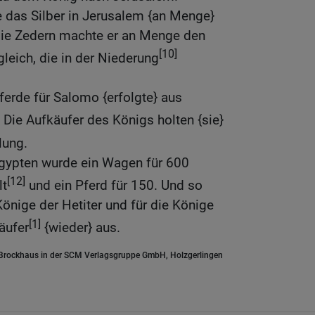
 das Silber in Jerusalem {an Menge}
 die Zedern machte er an Menge den
[10]
eich, die in der Niederung
ferde für Salomo {erfolgte} aus
 Die Aufkäufer des Königs holten {sie}
lung.
Ägypten wurde ein Wagen für 600
[12]
lt
und ein Pferd für 150. Und so
 Könige der Hetiter und für die Könige
[1]
äufer
{wieder} aus.
.Brockhaus in der SCM Verlagsgruppe GmbH, Holzgerlingen