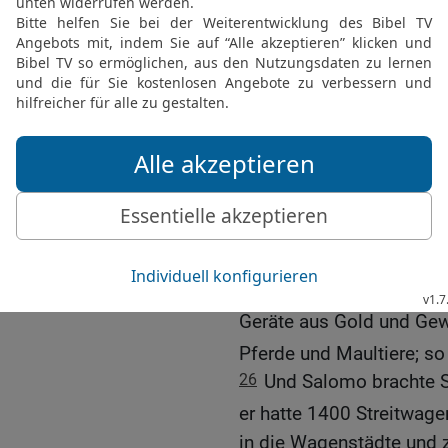
und alle Geräte des Li
Gold. Silber galt in den
22
Denn der König hatte 
fuhren} mit den Schiffen
die Tarsisschiffe, belade
[7]
Affen und Pavianen
.
23
So war der König Salo
Reichtum und an Weishei
24
Und die ganze Erde s
Weisheit zu hören, die Go
25
Und sie brachten jede
Geräte aus Gold und Ge
Pferde und Maultiere; so
26
Und Salomo brachte 
er hatte 1400 Streitwage
in die Wagenstädte und 