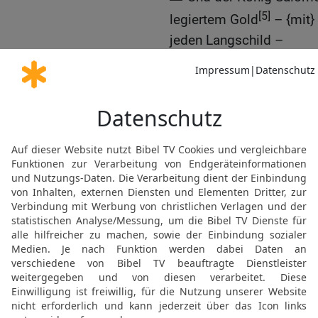
[5]
legiertem Gold
– {mit}
jeden Langschild –
17
und dreihundert Klein
Minen Gold überzog er je
in das Libanonwaldhaus.
18
Und der König machte
überzog ihn mit reinem 
19
Sechs Stufen hatte de
der Thron auf seiner Rüc
und auf jener Seite am S
den Armlehnen;
20
und zwölf Löwen stand
und auf jener Seite. Nie
irgendwelche {anderen} 
21
Und alle Trinkgefäße