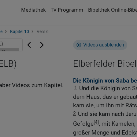
Mediathek
TV Programm
Bibelthek Online-Bibe
ge
Kapitel 10
Vers 6
Videos ausblenden
(ELB)
Elberfelder Bibel
Die Königin von Saba b
aber Videos zum Kapitel.
1
Und die Königin von S
dem Haus, das er gebaut
kam sie, um ihn mit Rätse
2
Und sie kam nach Jeru
[4]
Gefolge
, mit Kamelen,
großer Menge und Edels