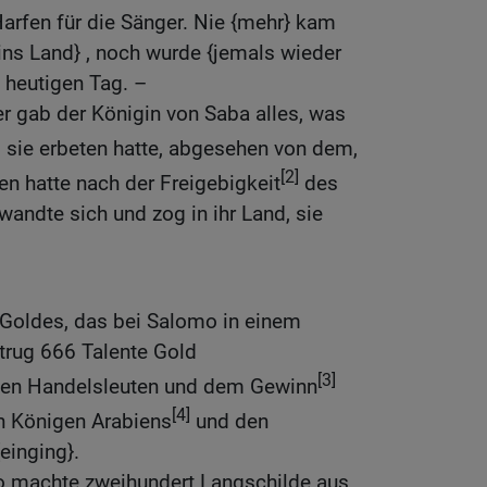
arfen für die Sänger. Nie {mehr} kam
ins Land} , noch wurde {jemals wieder
 heutigen Tag. –
r gab der Königin von Saba alles, was
s sie erbeten hatte, abgesehen von dem,
[2]
en hatte nach der Freigebigkeit
des
andte sich und zog in ihr Land, sie
Goldes, das bei Salomo in einem
etrug 666 Talente Gold
[3]
den Handelsleuten und dem Gewinn
[4]
en Königen Arabiens
und den
einging}.
 machte zweihundert Langschilde aus