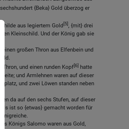
 sechshundert {Beka} Gold überzog er
[5]
schilde aus legiertem Gold
, {mit} drei
den Kleinschild. Und der König gab sie
 einen großen Thron aus Elfenbein und
Gold.
[6]
r Thron, und einen runden Kopf
hatte
kseite; und Armlehnen waren auf dieser
itzplatz, und zwei Löwen standen neben
en da auf den sechs Stufen, auf dieser
mals ist so {etwas} gemacht worden für
Königreiche.
 des Königs Salomo waren aus Gold,