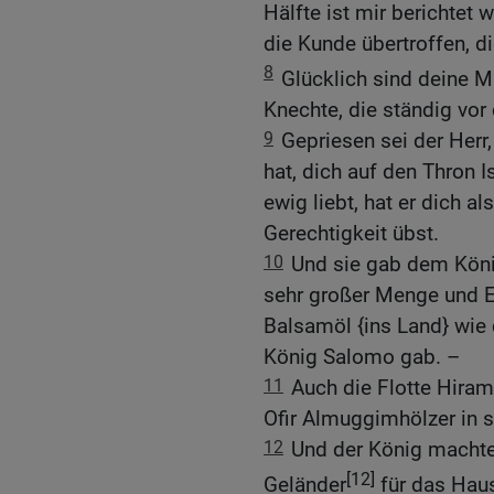
Hälfte ist mir berichtet
die Kunde übertroffen, di
8
Glücklich sind deine 
Knechte, die ständig vor 
9
Gepriesen sei der Herr,
hat, dich auf den Thron I
ewig liebt, hat er dich a
Gerechtigkeit übst.
10
Und sie gab dem Köni
sehr großer Menge und E
Balsamöl {ins Land} wie
König Salomo gab. –
11
Auch die Flotte Hirams
Ofir Almuggimhölzer in 
12
Und der König macht
[12]
Geländer
für das Haus