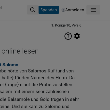
l
Spenden
Anmelden
Menü
1. Könige 10, Vers 6
 online lesen
ei Salomo
aba hörte von Salomos Ruf {und von
 hatte} für den Namen des Herrn. Da
l {frage} n auf die Probe zu stellen.
salem mit einem sehr zahlreichen
 die Balsamöle und Gold trugen in sehr
teine. Und sie kam zu Salomo und