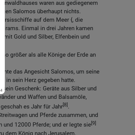
banonwaldhauses waren aus gediegenem
 Tagen Salomos überhaupt nichts.
Tarsisschiffe auf dem Meer {, die
 Hirams. Einmal in drei Jahren kamen
n mit Gold und Silber, Elfenbein und
mo größer als alle Könige der Erde an
t.
uchte das Angesicht Salomos, um seine
tt in sein Herz gegeben hatte.
r sein Geschenk: Geräte aus Silber und
wänder und Waffen und Balsamöle,
[8]
 geschah es Jahr für Jahr
.
Streitwagen und Pferde zusammen, und
[9]
n und 12000 Pferde; und er legte sie
zu dem König nach Jerusalem.