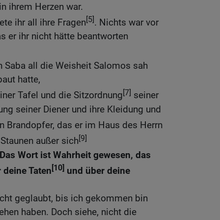
 in ihrem Herzen war.
[5]
e ihr all ihre Fragen
. Nichts war vor
 er ihr nicht hätte beantworten
n Saba all die Weisheit Salomos sah
aut hatte,
[7]
iner Tafel und die Sitzordnung
seiner
ng seiner Diener und ihre Kleidung und
n Brandopfer, das er im Haus des Herrn
[9]
r Staunen außer sich
Das Wort ist Wahrheit gewesen, das
[10]
 deine Taten
und über deine
icht geglaubt, bis ich gekommen bin
hen haben. Doch siehe, nicht die