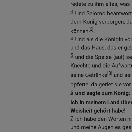
redete zu ihm alles, was
3
Und Salomo beantwortet
dem König verborgen, das
[6]
können
.
4
Und als die Königin vo
und das Haus, das er geb
5
und die Speise {auf} se
Knechte und die Aufwartu
[8]
seine Getränke
und sei
opferte, da geriet sie vo
6
und sagte zum König: 
ich in meinem Land über
Weisheit gehört habe!
7
Ich habe den Worten n
und meine Augen es gese