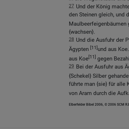
27
Und der König machte
den Steinen gleich, und
Maulbeerfeigenbäumen gl
{wachsen}.
28
Und die Ausfuhr der P
[11]
Ägypten
und aus Koe.
[11]
aus Koe
gegen Bezah
29
Bei der Ausfuhr aus 
{Schekel} Silber gehande
führte man {sie} für alle
von Aram durch die Aufk
Elberfelder Bibel 2006, © 2006 SCM R