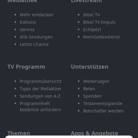
Mehr entdecken
Bibel TV
Exklusiv
Bibel TV Impuls
Genres
EchtJetzt
Alle Sendungen
MeinGottesdienst
Letzte Chance
TV Programm
Unterstützen
Programmübersicht
Weitersagen
Tipps der Redaktion
Beten
Sendungen von A-Z
Spenden
Programmheft
Testamentsspende
kostenlos anfordern
Botschafter werden
Themen
Apps & Angebote