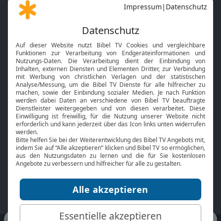
Gott und Bibel erklärt
Newsletter
Feiertage
Mobile App
Interviews
Kids App
Neuigkeiten
Smart TV
HbbTV
Bibelthek Online-Bibel
Nächster Gottesdienst
Bibel TV
Service
Über uns
Kontakt
Jobs
TV-Empfang
Presse
FAQ
Mediadaten