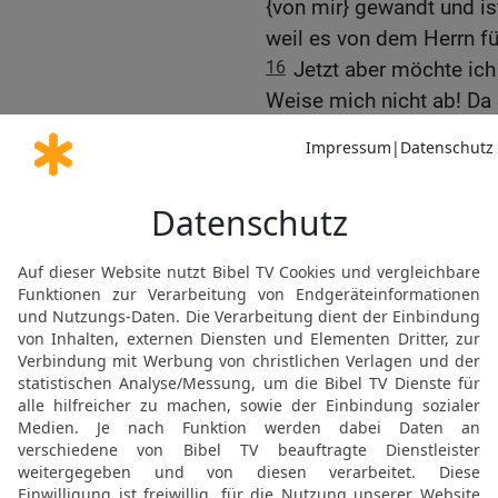
{von mir} gewandt und is
weil es von dem Herrn fü
16
Jetzt aber möchte ich 
Weise mich nicht ab! Da 
17
Und er sagte: Sprich
dich nicht abweisen, das
zur Frau gibt!
18
Darauf sagte Batseba:
dem König reden.
19
So ging Batseba zum 
wegen Adonija zu reden. 
entgegen und beugte sich 
seinen Thron und ließ ei
aufstellen; und sie setzt
20
Dann sagte sie: {Nur} 
dir erbitten. Weise mich 