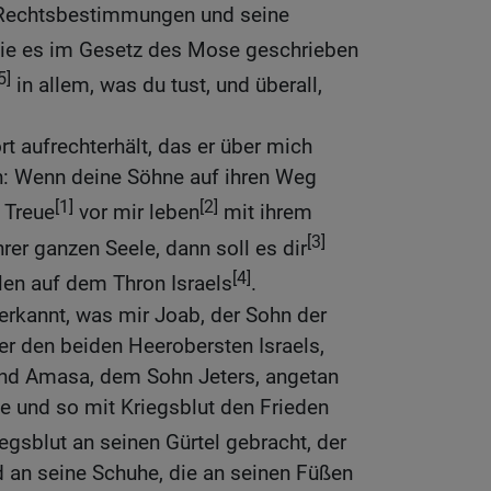
 Rechtsbestimmungen und seine
ie es im Gesetz des Mose geschrieben
5]
in allem, was du tust, und überall,
t aufrechterhält, das er über mich
ch: Wenn deine Söhne auf ihren Weg
[1]
[2]
 Treue
vor mir leben
mit ihrem
[3]
rer ganzen Seele, dann soll es dir
[4]
len auf dem Thron Israels
.
 erkannt, was mir Joab, der Sohn der
 er den beiden Heerobersten Israels,
und Amasa, dem Sohn Jeters, angetan
te und so mit Kriegsblut den Frieden
iegsblut an seinen Gürtel gebracht, der
 an seine Schuhe, die an seinen Füßen