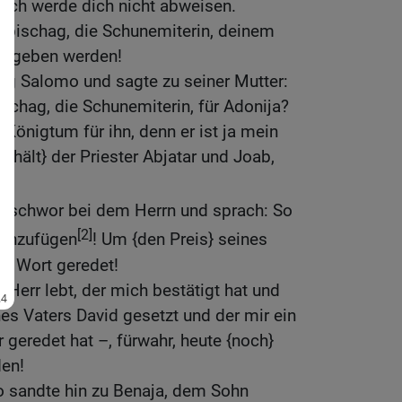
n ich werde dich nicht abweisen.
Abischag, die Schunemiterin, deinem
 gegeben werden!
ig Salomo und sagte zu seiner Mutter:
chag, die Schunemiterin, für Adonija?
 Königtum für ihn, denn er ist ja mein
m {hält} der Priester Abjatar und Joab,
 schwor bei dem Herrn und sprach: So
[2]
 hinzufügen
! Um {den Preis} seines
es Wort geredet!
 Herr lebt, der mich bestätigt hat und
s Vaters David gesetzt und der mir ein
 geredet hat –, fürwahr, heute {noch}
den!
 sandte hin zu Benaja, dem Sohn