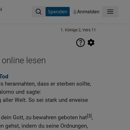
l
Spenden
Anmelden
Menü
1. Könige 2, Vers 11
 online lesen
 Tod
s herannahten, dass er sterben sollte,
alomo und sagte:
 aller Welt. So sei stark und erweise
[3]
 dein Gott, zu bewahren geboten hat
,
n gehst, indem du seine Ordnungen,