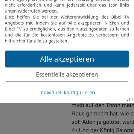
Bitte, meine Mutter, den
21
Und sie sagte: Möge 
Bruder Adonija zur Frau
22
Da antwortete der Kön
Warum bittest du um Abis
Bitte doch gleich um das
älterer Bruder, und zu ih
[1]
der Sohn der Zeruja
!
23
Und der König Salomo
soll mir Gott tun und so
Lebens hat Adonija dies
24
Und nun – so wahr der
mich auf den Thron meine
Haus gemacht hat, wie er
soll Adonija getötet wer
25
Und der König Salomo