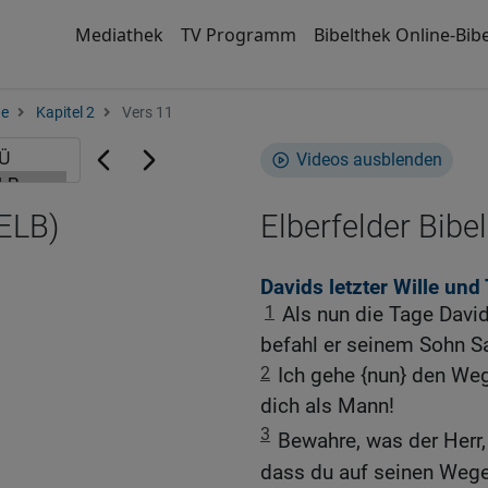
Mediathek
TV Programm
Bibelthek Online-Bibe
ge
Kapitel 2
Vers 11
Videos ausblenden
(ELB)
Elberfelder Bibel
Davids letzter Wille und
1
Als nun die Tage David
befahl er seinem Sohn S
2
Ich gehe {nun} den Weg
dich als Mann!
3
Bewahre, was der Herr,
dass du auf seinen Wege