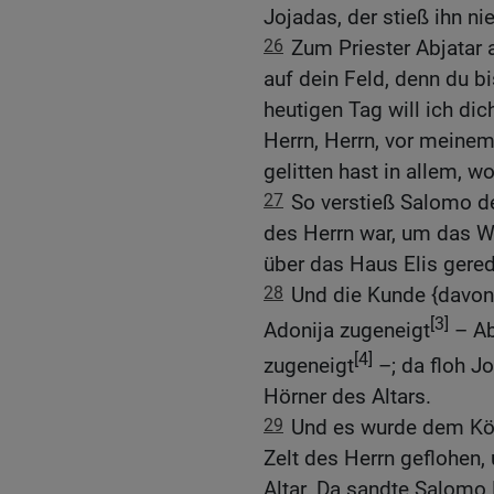
Jojadas, der stieß ihn nie
26
Zum Priester Abjatar 
auf dein Feld, denn du 
heutigen Tag will ich dic
Herrn, Herrn, vor meinem
gelitten hast in allem, wo
27
So verstieß Salomo de
des Herrn war, um das Wor
über das Haus Elis gered
28
Und die Kunde {davon
[3]
Adonija zugeneigt
– Ab
[4]
zugeneigt
–; da floh Jo
Hörner des Altars.
29
Und es wurde dem Kön
Zelt des Herrn geflohen,
Altar. Da sandte Salomo