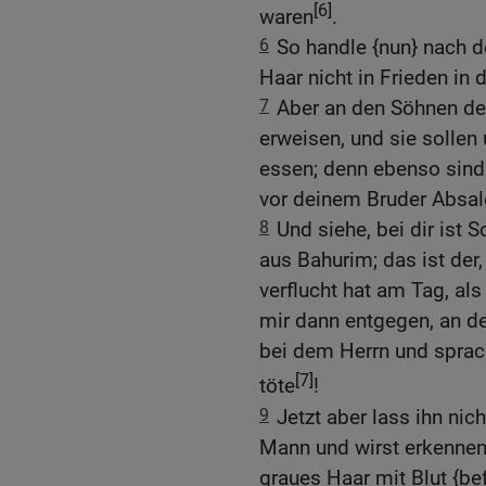
[6]
waren
.
6
So handle {nun} nach d
Haar nicht in Frieden in 
7
Aber an den Söhnen des
erweisen, und sie sollen
essen; denn ebenso sind
vor deinem Bruder Absal
8
Und siehe, bei dir ist 
aus Bahurim; das ist de
verflucht hat am Tag, al
mir dann entgegen, an d
bei dem Herrn und sprac
[7]
töte
!
9
Jetzt aber lass ihn nic
Mann und wirst erkennen,
graues Haar mit Blut {be