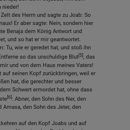
n nieder!
 Zelt des Herrn und sagte zu Joab: So
naus! Er aber sagte: Nein, sondern hier
chte Benaja dem König Antwort und
et, und so hat er mir geantwortet.
: Tu, wie er geredet hat, und stoß ihn
[5]
Entferne so das unschuldige Blut
, das
 mir und von dem Haus meines Vaters!
t auf seinen Kopf zurückbringen, weil er
ßen hat, die gerechter und besser
t dem Schwert ermordet hat, ohne dass
[6]
ste
: Abner, den Sohn des Ner, den
nd Amasa, den Sohn des Jeter, den
ckkehren auf den Kopf Joabs und auf