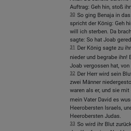
Auftrag: Geh hin, stoß ih
30
So ging Benaja in das
spricht der König: Geh hi
will ich sterben. Da bra
sagte: So hat Joab gered
31
Der König sagte zu ihm
nieder und begrabe ihn! 
Joab vergossen hat, von
32
Der Herr wird sein Blu
zwei Männer niedergesto
waren als er, und sie mi
mein Vater David es wus
Heerobersten Israels, u
Heerobersten Judas.
33
So wird ihr Blut zurü