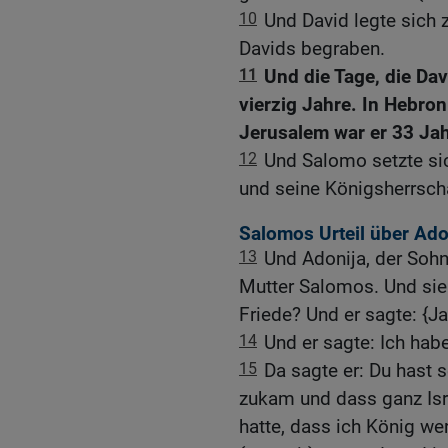
10
Und David legte sich 
Davids begraben.
11
Und die Tage, die Dav
vierzig Jahre. In Hebron
Jerusalem war er 33 Jah
12
Und Salomo setzte sic
und seine Königsherrscha
Salomos Urteil über Ado
13
Und Adonija, der Sohn
Mutter Salomos. Und sie
Friede? Und er sagte: {Ja,
14
Und er sagte: Ich hab
15
Da sagte er: Du hast 
zukam und dass ganz Isra
hatte, dass ich König we