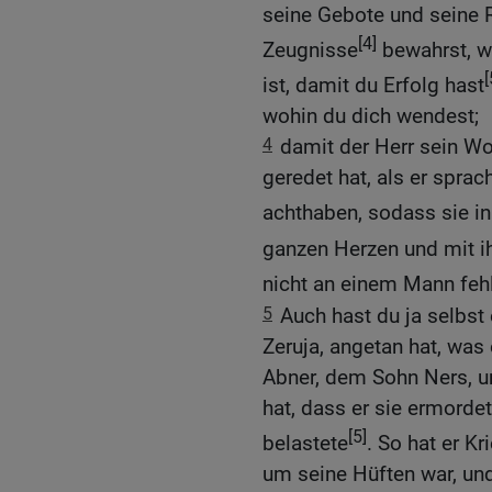
seine Gebote und seine
[4]
Zeugnisse
bewahrst, w
[
ist, damit du Erfolg hast
wohin du dich wendest;
4
damit der Herr sein Wor
geredet hat, als er spra
achthaben, sodass sie in
ganzen Herzen und mit ih
nicht an einem Mann feh
5
Auch hast du ja selbst
Zeruja, angetan hat, was
Abner, dem Sohn Ners, 
hat, dass er sie ermorde
[5]
belastete
. So hat er Kr
um seine Hüften war, und