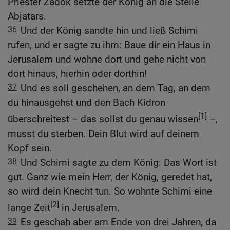
Priester Zadok setzte der König an die Stelle
Abjatars.
36
Und der König sandte hin und ließ Schimi
rufen, und er sagte zu ihm: Baue dir ein Haus in
Jerusalem und wohne dort und gehe nicht von
dort hinaus, hierhin oder dorthin!
37
Und es soll geschehen, an dem Tag, an dem
du hinausgehst und den Bach Kidron
[1]
überschreitest – das sollst du genau wissen
–,
musst du sterben. Dein Blut wird auf deinem
Kopf sein.
38
Und Schimi sagte zu dem König: Das Wort ist
gut. Ganz wie mein Herr, der König, geredet hat,
so wird dein Knecht tun. So wohnte Schimi eine
[2]
lange Zeit
in Jerusalem.
39
Es geschah aber am Ende von drei Jahren, da