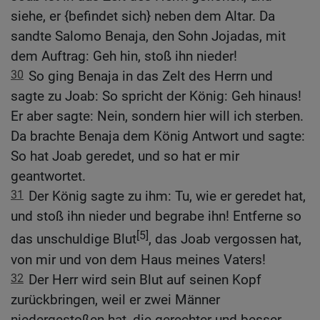
siehe, er {befindet sich} neben dem Altar. Da
sandte Salomo Benaja, den Sohn Jojadas, mit
dem Auftrag: Geh hin, stoß ihn nieder!
30
So ging Benaja in das Zelt des Herrn und
sagte zu Joab: So spricht der König: Geh hinaus!
Er aber sagte: Nein, sondern hier will ich sterben.
Da brachte Benaja dem König Antwort und sagte:
So hat Joab geredet, und so hat er mir
geantwortet.
31
Der König sagte zu ihm: Tu, wie er geredet hat,
und stoß ihn nieder und begrabe ihn! Entferne so
[5]
das unschuldige Blut
, das Joab vergossen hat,
von mir und von dem Haus meines Vaters!
32
Der Herr wird sein Blut auf seinen Kopf
zurückbringen, weil er zwei Männer
niedergestoßen hat, die gerechter und besser