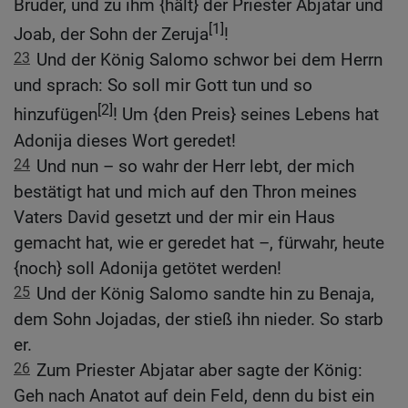
Bruder, und zu ihm {hält} der Priester Abjatar und
[1]
Joab, der Sohn der Zeruja
!
23
Und der König Salomo schwor bei dem Herrn
und sprach: So soll mir Gott tun und so
[2]
hinzufügen
! Um {den Preis} seines Lebens hat
Adonija dieses Wort geredet!
24
Und nun – so wahr der Herr lebt, der mich
bestätigt hat und mich auf den Thron meines
Vaters David gesetzt und der mir ein Haus
gemacht hat, wie er geredet hat –, fürwahr, heute
{noch} soll Adonija getötet werden!
25
Und der König Salomo sandte hin zu Benaja,
dem Sohn Jojadas, der stieß ihn nieder. So starb
er.
26
Zum Priester Abjatar aber sagte der König:
Geh nach Anatot auf dein Feld, denn du bist ein