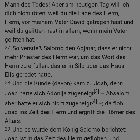
Mann des Todes! Aber am heutigen Tag will ich
dich nicht töten, weil du die Lade des Herrn,
Herrn, vor meinem Vater David getragen hast und
weil du gelitten hast in allem, worin mein Vater
gelitten hat.
27
So verstieß Salomo den Abjatar, dass er nicht
mehr Priester des Herrn war, um das Wort des
Herrn zu erfüllen, das er in Silo über das Haus
Elis geredet hatte.
28
Und die Kunde {davon} kam zu Joab, denn
[3]
Joab hatte sich Adonija zugeneigt
– Absalom
[4]
aber hatte er sich nicht zugeneigt
–; da floh
Joab ins Zelt des Herrn und ergriff die Hörner des
Altars.
29
Und es wurde dem König Salomo berichtet:
Joab ist in das Zelt des Herrn geflohen, und