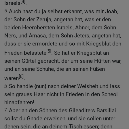
[4]
Israels
.
5
Auch hast du ja selbst erkannt, was mir Joab,
der Sohn der Zeruja, angetan hat, was er den
beiden Heerobersten Israels, Abner, dem Sohn
Ners, und Amasa, dem Sohn Jeters, angetan hat,
dass er sie ermordete und so mit Kriegsblut den
[5]
Frieden belastete
. So hat er Kriegsblut an
seinen Gürtel gebracht, der um seine Hüften war,
und an seine Schuhe, die an seinen Füßen
[6]
waren
.
6
So handle {nun} nach deiner Weisheit und lass
sein graues Haar nicht in Frieden in den Scheol
hinabfahren!
7
Aber an den Söhnen des Gileaditers Barsillai
sollst du Gnade erweisen, und sie sollen unter
denen sein, die an deinem Tisch essen; denn