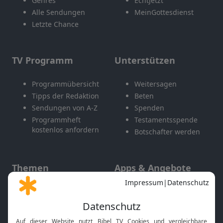
Genres
EchtJetzt
Alle Sendungen
MeinGottesdienst
Letzte Chance
TV Programm
Unterstützen
Programmübersicht
Weitersagen
Tipps der Redaktion
Beten
Sendungen von A-Z
Spenden
Programmheft
Testamentsspende
kostenlos anfordern
Botschafter werden
Themen
Apps & Angebote
Gott und Bibel erklärt
Newsletter
Feiertage
Mobile App
Interviews
Kids App