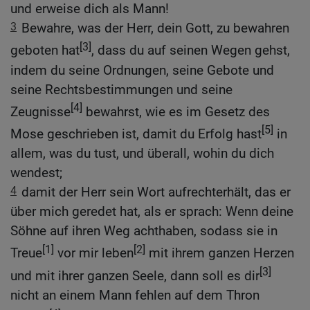
und erweise dich als Mann!
3
Bewahre, was der Herr, dein Gott, zu bewahren
[3]
geboten hat
, dass du auf seinen Wegen gehst,
indem du seine Ordnungen, seine Gebote und
seine Rechtsbestimmungen und seine
[4]
Zeugnisse
bewahrst, wie es im Gesetz des
[5]
Mose geschrieben ist, damit du Erfolg hast
in
allem, was du tust, und überall, wohin du dich
wendest;
4
damit der Herr sein Wort aufrechterhält, das er
über mich geredet hat, als er sprach: Wenn deine
Söhne auf ihren Weg achthaben, sodass sie in
[1]
[2]
Treue
vor mir leben
mit ihrem ganzen Herzen
[3]
und mit ihrer ganzen Seele, dann soll es dir
nicht an einem Mann fehlen auf dem Thron