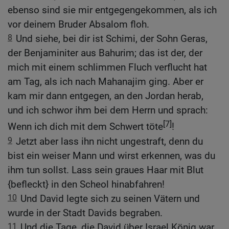
ebenso sind sie mir entgegengekommen, als ich
vor deinem Bruder Absalom floh.
8
Und siehe, bei dir ist Schimi, der Sohn Geras,
der Benjaminiter aus Bahurim; das ist der, der
mich mit einem schlimmen Fluch verflucht hat
am Tag, als ich nach Mahanajim ging. Aber er
kam mir dann entgegen, an den Jordan herab,
und ich schwor ihm bei dem Herrn und sprach:
[7]
Wenn ich dich mit dem Schwert töte
!
9
Jetzt aber lass ihn nicht ungestraft, denn du
bist ein weiser Mann und wirst erkennen, was du
ihm tun sollst. Lass sein graues Haar mit Blut
{befleckt} in den Scheol hinabfahren!
10
Und David legte sich zu seinen Vätern und
wurde in der Stadt Davids begraben.
11
Und die Tage, die David über Israel König war,