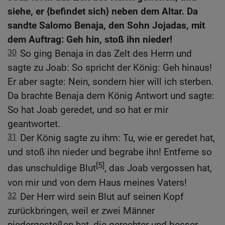
siehe, er {befindet sich} neben dem Altar. Da
sandte Salomo Benaja, den Sohn Jojadas, mit
dem Auftrag: Geh hin, stoß ihn nieder!
30
So ging Benaja in das Zelt des Herrn und
sagte zu Joab: So spricht der König: Geh hinaus!
Er aber sagte: Nein, sondern hier will ich sterben.
Da brachte Benaja dem König Antwort und sagte:
So hat Joab geredet, und so hat er mir
geantwortet.
31
Der König sagte zu ihm: Tu, wie er geredet hat,
und stoß ihn nieder und begrabe ihn! Entferne so
[5]
das unschuldige Blut
, das Joab vergossen hat,
von mir und von dem Haus meines Vaters!
32
Der Herr wird sein Blut auf seinen Kopf
zurückbringen, weil er zwei Männer
niedergestoßen hat, die gerechter und besser