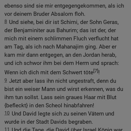
ebenso sind sie mir entgegengekommen, als ich
vor deinem Bruder Absalom floh.
8
Und siehe, bei dir ist Schimi, der Sohn Geras,
der Benjaminiter aus Bahurim; das ist der, der
mich mit einem schlimmen Fluch verflucht hat
am Tag, als ich nach Mahanajim ging. Aber er
kam mir dann entgegen, an den Jordan herab,
und ich schwor ihm bei dem Herrn und sprach:
[7]
Wenn ich dich mit dem Schwert töte
!
9
Jetzt aber lass ihn nicht ungestraft, denn du
bist ein weiser Mann und wirst erkennen, was du
ihm tun sollst. Lass sein graues Haar mit Blut
{befleckt} in den Scheol hinabfahren!
10
Und David legte sich zu seinen Vätern und
wurde in der Stadt Davids begraben.
11
Und die Tage, die David über Israel König war,