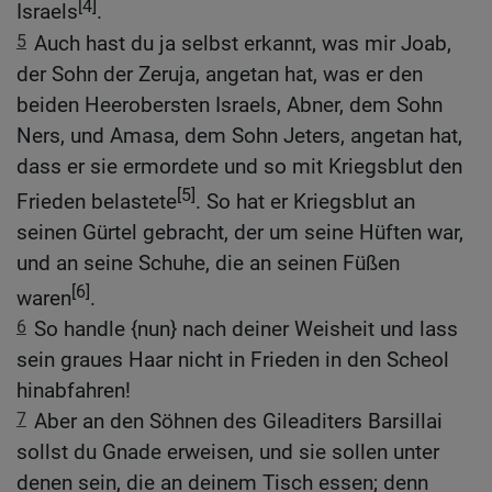
[4]
Israels
.
5
Auch hast du ja selbst erkannt, was mir Joab,
der Sohn der Zeruja, angetan hat, was er den
beiden Heerobersten Israels, Abner, dem Sohn
Ners, und Amasa, dem Sohn Jeters, angetan hat,
dass er sie ermordete und so mit Kriegsblut den
[5]
Frieden belastete
. So hat er Kriegsblut an
seinen Gürtel gebracht, der um seine Hüften war,
und an seine Schuhe, die an seinen Füßen
[6]
waren
.
6
So handle {nun} nach deiner Weisheit und lass
sein graues Haar nicht in Frieden in den Scheol
hinabfahren!
7
Aber an den Söhnen des Gileaditers Barsillai
sollst du Gnade erweisen, und sie sollen unter
denen sein, die an deinem Tisch essen; denn