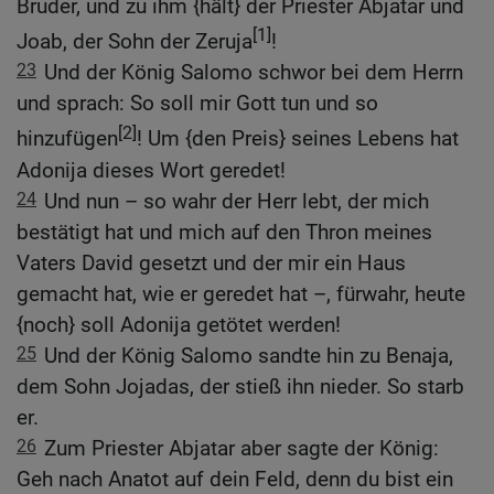
Bruder, und zu ihm {hält} der Priester Abjatar und
[1]
Joab, der Sohn der Zeruja
!
23
Und der König Salomo schwor bei dem Herrn
und sprach: So soll mir Gott tun und so
[2]
hinzufügen
! Um {den Preis} seines Lebens hat
Adonija dieses Wort geredet!
24
Und nun – so wahr der Herr lebt, der mich
bestätigt hat und mich auf den Thron meines
Vaters David gesetzt und der mir ein Haus
gemacht hat, wie er geredet hat –, fürwahr, heute
{noch} soll Adonija getötet werden!
25
Und der König Salomo sandte hin zu Benaja,
dem Sohn Jojadas, der stieß ihn nieder. So starb
er.
26
Zum Priester Abjatar aber sagte der König:
Geh nach Anatot auf dein Feld, denn du bist ein