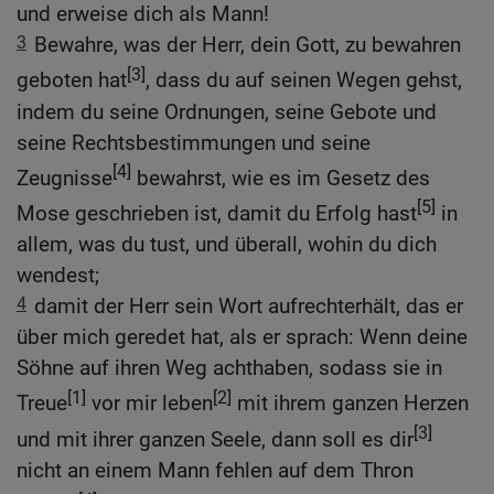
und erweise dich als Mann!
3
Bewahre, was der Herr, dein Gott, zu bewahren
[3]
geboten hat
, dass du auf seinen Wegen gehst,
indem du seine Ordnungen, seine Gebote und
seine Rechtsbestimmungen und seine
[4]
Zeugnisse
bewahrst, wie es im Gesetz des
[5]
Mose geschrieben ist, damit du Erfolg hast
in
allem, was du tust, und überall, wohin du dich
wendest;
4
damit der Herr sein Wort aufrechterhält, das er
über mich geredet hat, als er sprach: Wenn deine
Söhne auf ihren Weg achthaben, sodass sie in
[1]
[2]
Treue
vor mir leben
mit ihrem ganzen Herzen
[3]
und mit ihrer ganzen Seele, dann soll es dir
nicht an einem Mann fehlen auf dem Thron