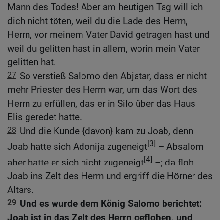
Mann des Todes! Aber am heutigen Tag will ich
dich nicht töten, weil du die Lade des Herrn,
Herrn, vor meinem Vater David getragen hast und
weil du gelitten hast in allem, worin mein Vater
gelitten hat.
27
So verstieß Salomo den Abjatar, dass er nicht
mehr Priester des Herrn war, um das Wort des
Herrn zu erfüllen, das er in Silo über das Haus
Elis geredet hatte.
28
Und die Kunde {davon} kam zu Joab, denn
[3]
Joab hatte sich Adonija zugeneigt
– Absalom
[4]
aber hatte er sich nicht zugeneigt
–; da floh
Joab ins Zelt des Herrn und ergriff die Hörner des
Altars.
29
Und es wurde dem König Salomo berichtet:
Joab ist in das Zelt des Herrn geflohen, und