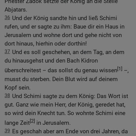
Priester Zadok setzte der König an die Stelle
Abjatars.
36
Und der König sandte hin und ließ Schimi
rufen, und er sagte zu ihm: Baue dir ein Haus in
Jerusalem und wohne dort und gehe nicht von
dort hinaus, hierhin oder dorthin!
37
Und es soll geschehen, an dem Tag, an dem
du hinausgehst und den Bach Kidron
[1]
überschreitest – das sollst du genau wissen
–,
musst du sterben. Dein Blut wird auf deinem
Kopf sein.
38
Und Schimi sagte zu dem König: Das Wort ist
gut. Ganz wie mein Herr, der König, geredet hat,
so wird dein Knecht tun. So wohnte Schimi eine
[2]
lange Zeit
in Jerusalem.
39
Es geschah aber am Ende von drei Jahren, da