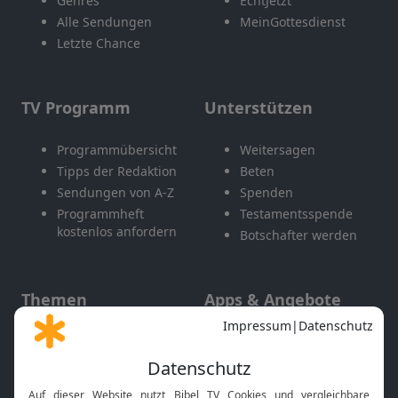
Genres
EchtJetzt
Alle Sendungen
MeinGottesdienst
Letzte Chance
TV Programm
Unterstützen
Programmübersicht
Weitersagen
Tipps der Redaktion
Beten
Sendungen von A-Z
Spenden
Programmheft
Testamentsspende
kostenlos anfordern
Botschafter werden
Themen
Apps & Angebote
Gott und Bibel erklärt
Newsletter
Feiertage
Mobile App
Interviews
Kids App