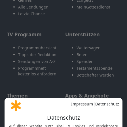
Genres
EchtJetzt
Alle Sendungen
MeinGottesdienst
Letzte Chance
TV Programm
Unterstützen
Programmübersicht
Weitersagen
Tipps der Redaktion
Beten
Sendungen von A-Z
Spenden
Programmheft
Testamentsspende
kostenlos anfordern
Botschafter werden
Themen
Apps & Angebote
Gott und Bibel erklärt
Newsletter
Feiertage
Mobile App
Interviews
Kids App