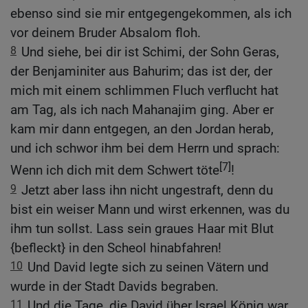
ebenso sind sie mir entgegengekommen, als ich
vor deinem Bruder Absalom floh.
8
Und siehe, bei dir ist Schimi, der Sohn Geras,
der Benjaminiter aus Bahurim; das ist der, der
mich mit einem schlimmen Fluch verflucht hat
am Tag, als ich nach Mahanajim ging. Aber er
kam mir dann entgegen, an den Jordan herab,
und ich schwor ihm bei dem Herrn und sprach:
[7]
Wenn ich dich mit dem Schwert töte
!
9
Jetzt aber lass ihn nicht ungestraft, denn du
bist ein weiser Mann und wirst erkennen, was du
ihm tun sollst. Lass sein graues Haar mit Blut
{befleckt} in den Scheol hinabfahren!
10
Und David legte sich zu seinen Vätern und
wurde in der Stadt Davids begraben.
11
Und die Tage, die David über Israel König war,