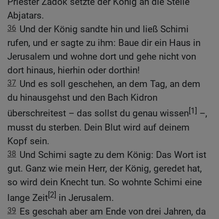
Priester Zadok setzte der König an die Stelle
Abjatars.
36
Und der König sandte hin und ließ Schimi
rufen, und er sagte zu ihm: Baue dir ein Haus in
Jerusalem und wohne dort und gehe nicht von
dort hinaus, hierhin oder dorthin!
37
Und es soll geschehen, an dem Tag, an dem
du hinausgehst und den Bach Kidron
[1]
überschreitest – das sollst du genau wissen
–,
musst du sterben. Dein Blut wird auf deinem
Kopf sein.
38
Und Schimi sagte zu dem König: Das Wort ist
gut. Ganz wie mein Herr, der König, geredet hat,
so wird dein Knecht tun. So wohnte Schimi eine
[2]
lange Zeit
in Jerusalem.
39
Es geschah aber am Ende von drei Jahren, da