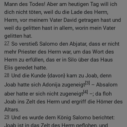
Mann des Todes! Aber am heutigen Tag will ich
dich nicht töten, weil du die Lade des Herrn,
Herrn, vor meinem Vater David getragen hast und
weil du gelitten hast in allem, worin mein Vater
gelitten hat.
27
So verstieß Salomo den Abjatar, dass er nicht
mehr Priester des Herrn war, um das Wort des
Herrn zu erfüllen, das er in Silo über das Haus
Elis geredet hatte.
28
Und die Kunde {davon} kam zu Joab, denn
[3]
Joab hatte sich Adonija zugeneigt
– Absalom
[4]
aber hatte er sich nicht zugeneigt
–; da floh
Joab ins Zelt des Herrn und ergriff die Hörner des
Altars.
29
Und es wurde dem König Salomo berichtet:
Joab ist in das Zelt des Herrn geflohen, und