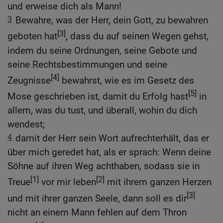
und erweise dich als Mann!
3
Bewahre, was der Herr, dein Gott, zu bewahren
[3]
geboten hat
, dass du auf seinen Wegen gehst,
indem du seine Ordnungen, seine Gebote und
seine Rechtsbestimmungen und seine
[4]
Zeugnisse
bewahrst, wie es im Gesetz des
[5]
Mose geschrieben ist, damit du Erfolg hast
in
allem, was du tust, und überall, wohin du dich
wendest;
4
damit der Herr sein Wort aufrechterhält, das er
über mich geredet hat, als er sprach: Wenn deine
Söhne auf ihren Weg achthaben, sodass sie in
[1]
[2]
Treue
vor mir leben
mit ihrem ganzen Herzen
[3]
und mit ihrer ganzen Seele, dann soll es dir
nicht an einem Mann fehlen auf dem Thron