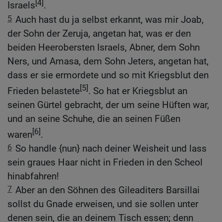
[4]
Israels
.
5
Auch hast du ja selbst erkannt, was mir Joab,
der Sohn der Zeruja, angetan hat, was er den
beiden Heerobersten Israels, Abner, dem Sohn
Ners, und Amasa, dem Sohn Jeters, angetan hat,
dass er sie ermordete und so mit Kriegsblut den
[5]
Frieden belastete
. So hat er Kriegsblut an
seinen Gürtel gebracht, der um seine Hüften war,
und an seine Schuhe, die an seinen Füßen
[6]
waren
.
6
So handle {nun} nach deiner Weisheit und lass
sein graues Haar nicht in Frieden in den Scheol
hinabfahren!
7
Aber an den Söhnen des Gileaditers Barsillai
sollst du Gnade erweisen, und sie sollen unter
denen sein, die an deinem Tisch essen; denn