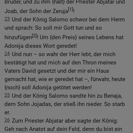
Bruder, und zu ihm {hält} der Priester Abjatar und
[1]
Joab, der Sohn der Zeruja
!
23
Und der König Salomo schwor bei dem Herrn
und sprach: So soll mir Gott tun und so
[2]
hinzufügen
! Um {den Preis} seines Lebens hat
Adonija dieses Wort geredet!
24
Und nun – so wahr der Herr lebt, der mich
bestätigt hat und mich auf den Thron meines
Vaters David gesetzt und der mir ein Haus
gemacht hat, wie er geredet hat –, fürwahr, heute
{noch} soll Adonija getötet werden!
25
Und der König Salomo sandte hin zu Benaja,
dem Sohn Jojadas, der stieß ihn nieder. So starb
er.
26
Zum Priester Abjatar aber sagte der König:
Geh nach Anatot auf dein Feld, denn du bist ein