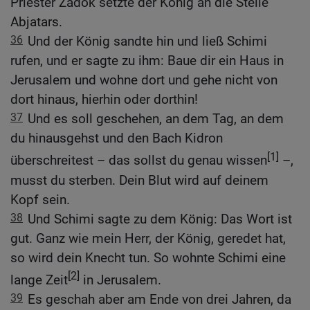
Priester Zadok setzte der König an die Stelle
Abjatars.
36
Und der König sandte hin und ließ Schimi
rufen, und er sagte zu ihm: Baue dir ein Haus in
Jerusalem und wohne dort und gehe nicht von
dort hinaus, hierhin oder dorthin!
37
Und es soll geschehen, an dem Tag, an dem
du hinausgehst und den Bach Kidron
[1]
überschreitest – das sollst du genau wissen
–,
musst du sterben. Dein Blut wird auf deinem
Kopf sein.
38
Und Schimi sagte zu dem König: Das Wort ist
gut. Ganz wie mein Herr, der König, geredet hat,
so wird dein Knecht tun. So wohnte Schimi eine
[2]
lange Zeit
in Jerusalem.
39
Es geschah aber am Ende von drei Jahren, da