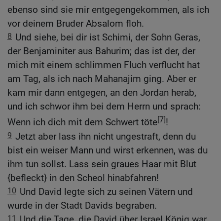
ebenso sind sie mir entgegengekommen, als ich
vor deinem Bruder Absalom floh.
8
Und siehe, bei dir ist Schimi, der Sohn Geras,
der Benjaminiter aus Bahurim; das ist der, der
mich mit einem schlimmen Fluch verflucht hat
am Tag, als ich nach Mahanajim ging. Aber er
kam mir dann entgegen, an den Jordan herab,
und ich schwor ihm bei dem Herrn und sprach:
[7]
Wenn ich dich mit dem Schwert töte
!
9
Jetzt aber lass ihn nicht ungestraft, denn du
bist ein weiser Mann und wirst erkennen, was du
ihm tun sollst. Lass sein graues Haar mit Blut
{befleckt} in den Scheol hinabfahren!
10
Und David legte sich zu seinen Vätern und
wurde in der Stadt Davids begraben.
11
Und die Tage, die David über Israel König war,