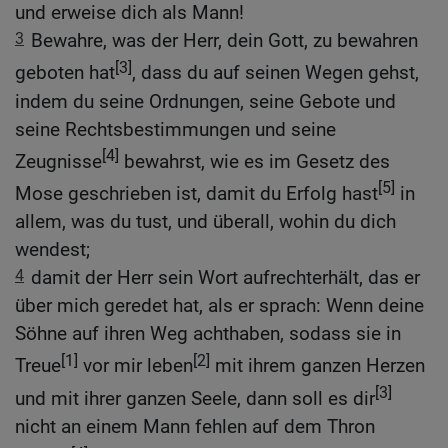
und erweise dich als Mann!
3
Bewahre, was der Herr, dein Gott, zu bewahren
[3]
geboten hat
, dass du auf seinen Wegen gehst,
indem du seine Ordnungen, seine Gebote und
seine Rechtsbestimmungen und seine
[4]
Zeugnisse
bewahrst, wie es im Gesetz des
[5]
Mose geschrieben ist, damit du Erfolg hast
in
allem, was du tust, und überall, wohin du dich
wendest;
4
damit der Herr sein Wort aufrechterhält, das er
über mich geredet hat, als er sprach: Wenn deine
Söhne auf ihren Weg achthaben, sodass sie in
[1]
[2]
Treue
vor mir leben
mit ihrem ganzen Herzen
[3]
und mit ihrer ganzen Seele, dann soll es dir
nicht an einem Mann fehlen auf dem Thron