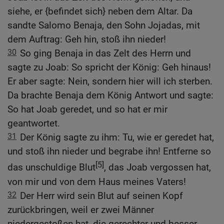
siehe, er {befindet sich} neben dem Altar. Da
sandte Salomo Benaja, den Sohn Jojadas, mit
dem Auftrag: Geh hin, stoß ihn nieder!
30
So ging Benaja in das Zelt des Herrn und
sagte zu Joab: So spricht der König: Geh hinaus!
Er aber sagte: Nein, sondern hier will ich sterben.
Da brachte Benaja dem König Antwort und sagte:
So hat Joab geredet, und so hat er mir
geantwortet.
31
Der König sagte zu ihm: Tu, wie er geredet hat,
und stoß ihn nieder und begrabe ihn! Entferne so
[5]
das unschuldige Blut
, das Joab vergossen hat,
von mir und von dem Haus meines Vaters!
32
Der Herr wird sein Blut auf seinen Kopf
zurückbringen, weil er zwei Männer
niedergestoßen hat, die gerechter und besser