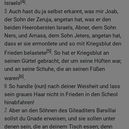
[4]
Israels
.
5
Auch hast du ja selbst erkannt, was mir Joab,
der Sohn der Zeruja, angetan hat, was er den
beiden Heerobersten Israels, Abner, dem Sohn
Ners, und Amasa, dem Sohn Jeters, angetan hat,
dass er sie ermordete und so mit Kriegsblut den
[5]
Frieden belastete
. So hat er Kriegsblut an
seinen Gürtel gebracht, der um seine Hüften war,
und an seine Schuhe, die an seinen Füßen
[6]
waren
.
6
So handle {nun} nach deiner Weisheit und lass
sein graues Haar nicht in Frieden in den Scheol
hinabfahren!
7
Aber an den Söhnen des Gileaditers Barsillai
sollst du Gnade erweisen, und sie sollen unter
denen sein, die an deinem Tisch essen; denn