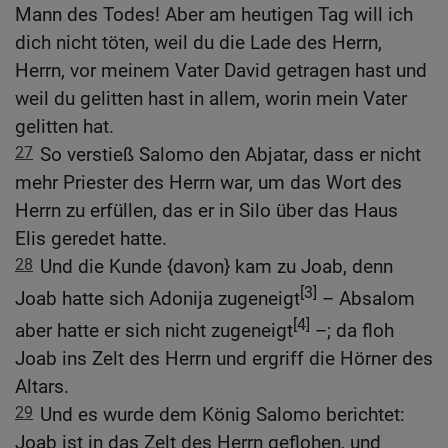
Mann des Todes! Aber am heutigen Tag will ich
dich nicht töten, weil du die Lade des Herrn,
Herrn, vor meinem Vater David getragen hast und
weil du gelitten hast in allem, worin mein Vater
gelitten hat.
27
So verstieß Salomo den Abjatar, dass er nicht
mehr Priester des Herrn war, um das Wort des
Herrn zu erfüllen, das er in Silo über das Haus
Elis geredet hatte.
28
Und die Kunde {davon} kam zu Joab, denn
[3]
Joab hatte sich Adonija zugeneigt
– Absalom
[4]
aber hatte er sich nicht zugeneigt
–; da floh
Joab ins Zelt des Herrn und ergriff die Hörner des
Altars.
29
Und es wurde dem König Salomo berichtet:
Joab ist in das Zelt des Herrn geflohen, und