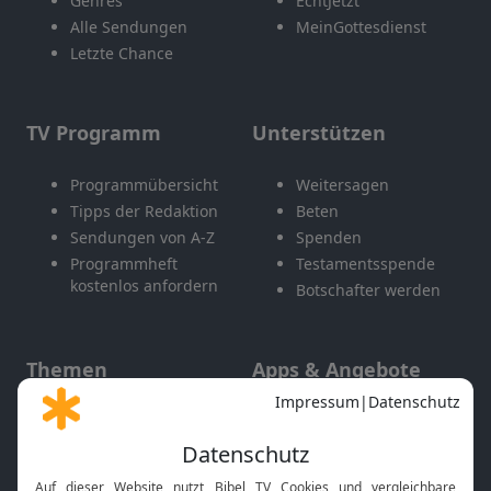
Genres
EchtJetzt
Alle Sendungen
MeinGottesdienst
Letzte Chance
TV Programm
Unterstützen
Programmübersicht
Weitersagen
Tipps der Redaktion
Beten
Sendungen von A-Z
Spenden
Programmheft
Testamentsspende
kostenlos anfordern
Botschafter werden
Themen
Apps & Angebote
Gott und Bibel erklärt
Newsletter
Feiertage
Mobile App
Interviews
Kids App