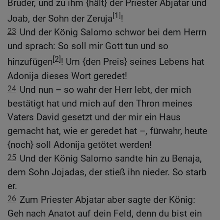
Bruder, und zu ihm {hält} der Priester Abjatar und
[1]
Joab, der Sohn der Zeruja
!
23
Und der König Salomo schwor bei dem Herrn
und sprach: So soll mir Gott tun und so
[2]
hinzufügen
! Um {den Preis} seines Lebens hat
Adonija dieses Wort geredet!
24
Und nun – so wahr der Herr lebt, der mich
bestätigt hat und mich auf den Thron meines
Vaters David gesetzt und der mir ein Haus
gemacht hat, wie er geredet hat –, fürwahr, heute
{noch} soll Adonija getötet werden!
25
Und der König Salomo sandte hin zu Benaja,
dem Sohn Jojadas, der stieß ihn nieder. So starb
er.
26
Zum Priester Abjatar aber sagte der König:
Geh nach Anatot auf dein Feld, denn du bist ein