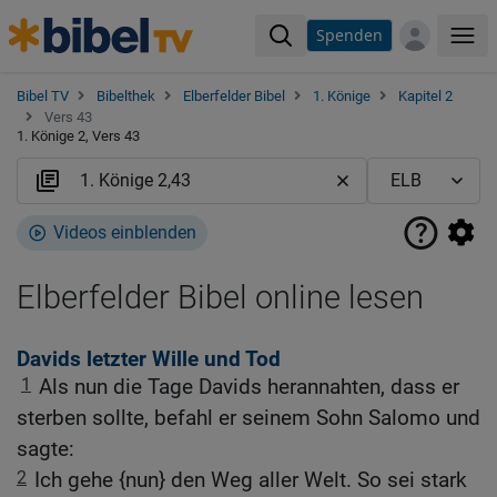
Spenden
Me
Bibel TV
Bibelthek
Elberfelder Bibel
1. Könige
Kapitel 2
Vers 43
1. Könige 2, Vers 43
Videos einblenden
Elberfelder Bibel online lesen
Davids letzter Wille und Tod
1
Als nun die Tage Davids herannahten, dass er
sterben sollte, befahl er seinem Sohn Salomo und
sagte:
2
Ich gehe {nun} den Weg aller Welt. So sei stark