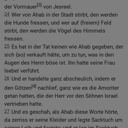
[3]
der Vormauer
von Jesreel.
24
Wer von Ahab in der Stadt stirbt, den werden
die Hunde fressen, und wer auf {freiem} Feld
stirbt, den werden die Vögel des Himmels
fressen.
25
Es hat in der Tat keinen wie Ahab gegeben, der
sich {so} verkauft hätte, um zu tun, was in den
Augen des Herrn böse ist. Ihn hatte seine Frau
Isebel verführt.
26
Und er handelte ganz abscheulich, indem er
[4]
den Götzen
nachlief, ganz wie es die Amoriter
getan hatten, die der Herr vor den Söhnen Israel
vertrieben hatte.
27
Und es geschah, als Ahab diese Worte hörte,
da zerriss er seine Kleider und legte Sacktuch um
seinen Leib und fastete; und er lag im Sacktuch