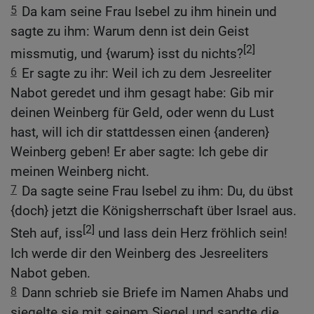
5
Da kam seine Frau Isebel zu ihm hinein und
sagte zu ihm: Warum denn ist dein Geist
[2]
missmutig, und {warum} isst du nichts?
6
Er sagte zu ihr: Weil ich zu dem Jesreeliter
Nabot geredet und ihm gesagt habe: Gib mir
deinen Weinberg für Geld, oder wenn du Lust
hast, will ich dir stattdessen einen {anderen}
Weinberg geben! Er aber sagte: Ich gebe dir
meinen Weinberg nicht.
7
Da sagte seine Frau Isebel zu ihm: Du, du übst
{doch} jetzt die Königsherrschaft über Israel aus.
[2]
Steh auf, iss
und lass dein Herz fröhlich sein!
Ich werde dir den Weinberg des Jesreeliters
Nabot geben.
8
Dann schrieb sie Briefe im Namen Ahabs und
siegelte sie mit seinem Siegel und sandte die