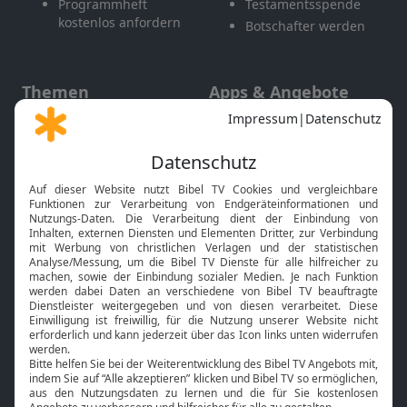
Programmheft
Testamentsspende
kostenlos anfordern
Botschafter werden
Themen
Apps & Angebote
Gott und Bibel erklärt
Newsletter
Feiertage
Mobile App
Interviews
Kids App
Neuigkeiten
Smart TV
HbbTV
Bibelthek Online-Bibel
Nächster Gottesdienst
Bibel TV
Service
Über uns
Kontakt
Jobs
TV-Empfang