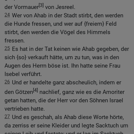
[3]
der Vormauer
von Jesreel.
24
Wer von Ahab in der Stadt stirbt, den werden
die Hunde fressen, und wer auf {freiem} Feld
stirbt, den werden die Vögel des Himmels
fressen.
25
Es hat in der Tat keinen wie Ahab gegeben, der
sich {so} verkauft hätte, um zu tun, was in den
Augen des Herrn böse ist. Ihn hatte seine Frau
Isebel verführt.
26
Und er handelte ganz abscheulich, indem er
[4]
den Götzen
nachlief, ganz wie es die Amoriter
getan hatten, die der Herr vor den Söhnen Israel
vertrieben hatte.
27
Und es geschah, als Ahab diese Worte hörte,
da zerriss er seine Kleider und legte Sacktuch um
seinen Leib und fastete; und er lag im Sacktuch