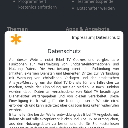
Programmheft
Testamentsspende
kostenlos anfordern
Botschafter werden
Themen
Apps & Angebote
Gott und Bibel erklärt
Newsletter
Feiertage
Mobile App
Interviews
Kids App
Neuigkeiten
Smart TV
HbbTV
Bibelthek Online-Bibel
Nächster Gottesdienst
Bibel TV
Service
Über uns
Kontakt
Jobs
TV-Empfang