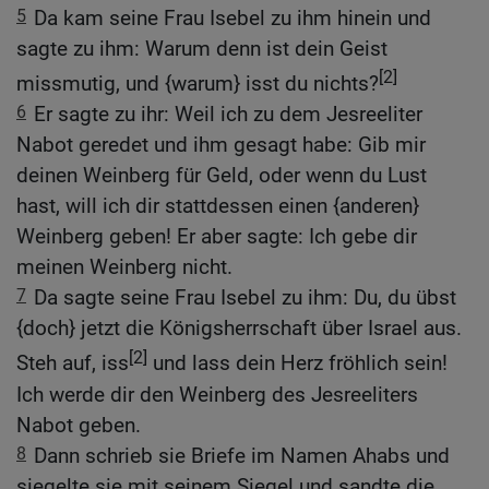
5
Da kam seine Frau Isebel zu ihm hinein und
sagte zu ihm: Warum denn ist dein Geist
[2]
missmutig, und {warum} isst du nichts?
6
Er sagte zu ihr: Weil ich zu dem Jesreeliter
Nabot geredet und ihm gesagt habe: Gib mir
deinen Weinberg für Geld, oder wenn du Lust
hast, will ich dir stattdessen einen {anderen}
Weinberg geben! Er aber sagte: Ich gebe dir
meinen Weinberg nicht.
7
Da sagte seine Frau Isebel zu ihm: Du, du übst
{doch} jetzt die Königsherrschaft über Israel aus.
[2]
Steh auf, iss
und lass dein Herz fröhlich sein!
Ich werde dir den Weinberg des Jesreeliters
Nabot geben.
8
Dann schrieb sie Briefe im Namen Ahabs und
siegelte sie mit seinem Siegel und sandte die