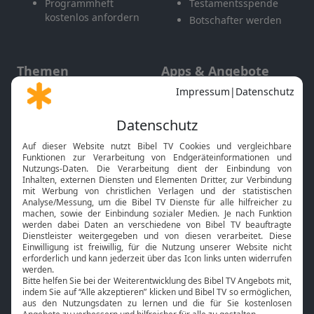
Programmheft
Testamentsspende
kostenlos anfordern
Botschafter werden
Themen
Apps & Angebote
Gott und Bibel erklärt
Newsletter
Feiertage
Mobile App
Interviews
Kids App
Neuigkeiten
Smart TV
HbbTV
Bibelthek Online-Bibel
Nächster Gottesdienst
Bibel TV
Service
Über uns
Kontakt
Jobs
TV-Empfang