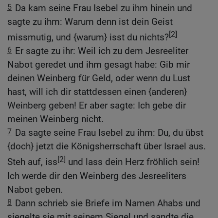
5
Da kam seine Frau Isebel zu ihm hinein und
sagte zu ihm: Warum denn ist dein Geist
[2]
missmutig, und {warum} isst du nichts?
6
Er sagte zu ihr: Weil ich zu dem Jesreeliter
Nabot geredet und ihm gesagt habe: Gib mir
deinen Weinberg für Geld, oder wenn du Lust
hast, will ich dir stattdessen einen {anderen}
Weinberg geben! Er aber sagte: Ich gebe dir
meinen Weinberg nicht.
7
Da sagte seine Frau Isebel zu ihm: Du, du übst
{doch} jetzt die Königsherrschaft über Israel aus.
[2]
Steh auf, iss
und lass dein Herz fröhlich sein!
Ich werde dir den Weinberg des Jesreeliters
Nabot geben.
8
Dann schrieb sie Briefe im Namen Ahabs und
siegelte sie mit seinem Siegel und sandte die