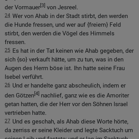
[3]
der Vormauer
von Jesreel.
24
Wer von Ahab in der Stadt stirbt, den werden
die Hunde fressen, und wer auf {freiem} Feld
stirbt, den werden die Vögel des Himmels
fressen.
25
Es hat in der Tat keinen wie Ahab gegeben, der
sich {so} verkauft hätte, um zu tun, was in den
Augen des Herrn böse ist. Ihn hatte seine Frau
Isebel verführt.
26
Und er handelte ganz abscheulich, indem er
[4]
den Götzen
nachlief, ganz wie es die Amoriter
getan hatten, die der Herr vor den Söhnen Israel
vertrieben hatte.
27
Und es geschah, als Ahab diese Worte hörte,
da zerriss er seine Kleider und legte Sacktuch um
seinen Leib und fastete; und er lag im Sacktuch